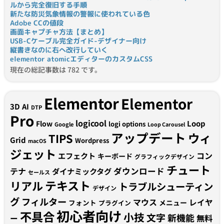
ルから完全復旧する手順
新たな防災気象情報の警報に使われている色
Adobe CCの値段
画面キャプチャ方法【まとめ】
USB-Cケーブル完全ガイド-デザイナー向け
縦書きなのに右へ改行していく
elementor atomicエディターのカスタムCSS
現在の総記事数は 782 です。
Elementor
Elementor
3D
AI
DTP
Pro
logicool
Loop
Flow
logi options
Google
Loop Carousel
アップデート
ウィ
TIPS
Grid
Wordpress
macOS
ジェット
コン
エフェクト
キーボード
グラフィックデザイン
チュート
テナ
ダウンロード
ダイナミックタグ
セールス
テキスト
リアル
トラブルシューティン
デザイン
グ
フィルター
マウス
レイヤ
フォント
メニュー
プラグイン
初心者向け
不具合
小技
文字
新機能
無料
ー