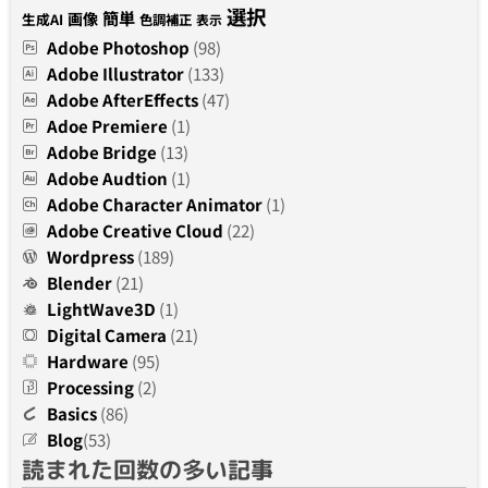
選択
簡単
画像
生成AI
色調補正
表示
Adobe Photoshop
(98)
Adobe Illustrator
(133)
Adobe AfterEffects
(47)
Adoe Premiere
(1)
Adobe Bridge
(13)
Adobe Audtion
(1)
Adobe Character Animator
(1)
Adobe Creative Cloud
(22)
Wordpress
(189)
Blender
(21)
LightWave3D
(1)
Digital Camera
(21)
Hardware
(95)
Processing
(2)
Basics
(86)
Blog
(53)
読まれた回数の多い記事