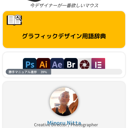
今デザイナーが一番欲しいマウス
グラフィックデザイン用語辞典
勝手マニュアル進捗
39%
Minoru Nitta
Creative Director / Photographer