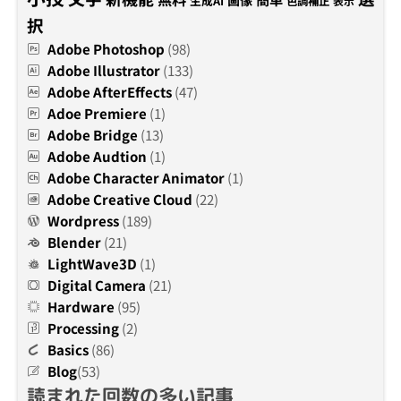
生成AI
色調補正
表示
択
Adobe Photoshop
(98)
Adobe Illustrator
(133)
Adobe AfterEffects
(47)
Adoe Premiere
(1)
Adobe Bridge
(13)
Adobe Audtion
(1)
Adobe Character Animator
(1)
Adobe Creative Cloud
(22)
Wordpress
(189)
Blender
(21)
LightWave3D
(1)
Digital Camera
(21)
Hardware
(95)
Processing
(2)
Basics
(86)
Blog
(53)
読まれた回数の多い記事