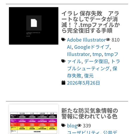
イラレ 保存失敗 アラ
ートなしでデータが消
滅！？.tmpファイルか
ら完全復旧する手順
Adobe Illustrator
810
AI
,
Googleドライブ
,
Illustrator
,
tmp
,
tmpフ
ァイル
,
データ復旧
,
トラ
ブルシューティング
,
保
存失敗
,
復元
2026年5月26日
新たな防災気象情報の
警報に使われている色
blog
339
ユーザビリティ
,
公共デ