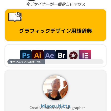
今デザイナーが一番欲しいマウス
グラフィックデザイン用語辞典
勝手マニュアル進捗
39%
Minoru Nitta
Creative Director / Photographer