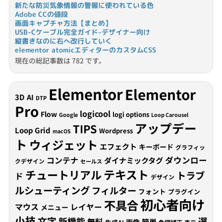
新たな防災気象情報の警報に使われている色
Adobe CCの値段
画面キャプチャ方法【まとめ】
USB-Cケーブル完全ガイド-デザイナー向け
縦書きなのに右へ改行していく
elementor atomicエディターのカスタムCSS
現在の総記事数は 782 です。
Elementor
Elementor
3D
AI
DTP
Pro
logicool
Flow
logi options
Google
Loop Carousel
アップデー
TIPS
Loop Grid
Wordpress
macOS
ト
ウィジェット
エフェクト
キーボード
グラフィッ
コンテナ
ダウンロー
ダイナミックタグ
クデザイン
セールス
テキスト
チュートリアル
トラブ
ド
デザイン
ルシューティング
フィルター
フォント
プラグイン
初心者向け
不具合
マウス
レイヤー
メニュー
小技
文字
新機能
選
無料
簡単
画像