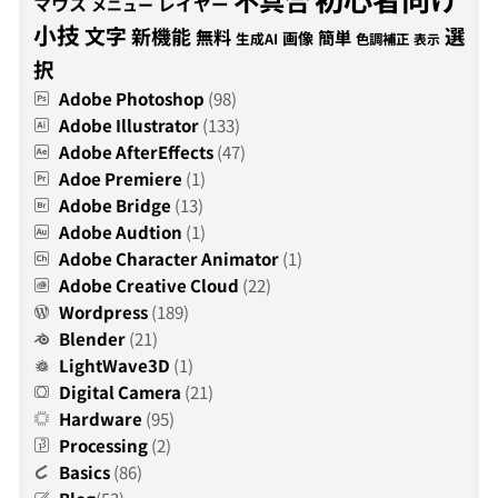
マウス
レイヤー
メニュー
小技
文字
新機能
選
無料
簡単
画像
生成AI
色調補正
表示
択
Adobe Photoshop
(98)
Adobe Illustrator
(133)
Adobe AfterEffects
(47)
Adoe Premiere
(1)
Adobe Bridge
(13)
Adobe Audtion
(1)
Adobe Character Animator
(1)
Adobe Creative Cloud
(22)
Wordpress
(189)
Blender
(21)
LightWave3D
(1)
Digital Camera
(21)
Hardware
(95)
Processing
(2)
Basics
(86)