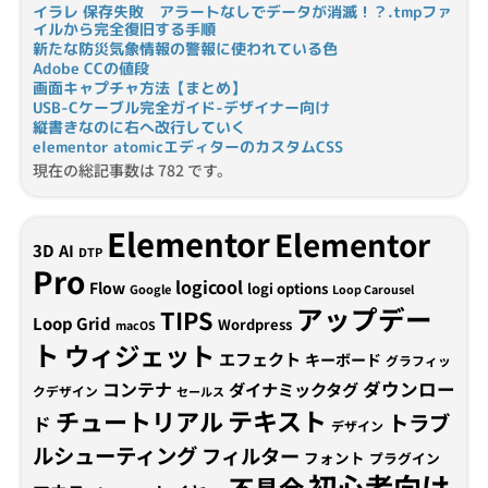
イラレ 保存失敗 アラートなしでデータが消滅！？.tmpファ
イルから完全復旧する手順
新たな防災気象情報の警報に使われている色
Adobe CCの値段
画面キャプチャ方法【まとめ】
USB-Cケーブル完全ガイド-デザイナー向け
縦書きなのに右へ改行していく
elementor atomicエディターのカスタムCSS
現在の総記事数は 782 です。
Elementor
Elementor
3D
AI
DTP
Pro
logicool
Flow
logi options
Google
Loop Carousel
アップデー
TIPS
Loop Grid
Wordpress
macOS
ト
ウィジェット
エフェクト
キーボード
グラフィッ
コンテナ
ダウンロー
ダイナミックタグ
クデザイン
セールス
テキスト
チュートリアル
トラブ
ド
デザイン
ルシューティング
フィルター
フォント
プラグイン
初心者向け
不具合