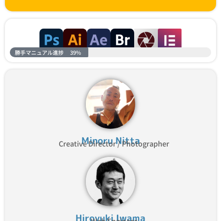
勝手マニュアル進捗
39%
Minoru Nitta
Creative Director / Photographer
Hiroyuki Iwama
Web Engineer