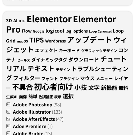
Elementor
Elementor
3D
AI
DTP
Pro
logicool
Loop
Flow
logi options
Google
Loop Carousel
アップデート
ウィ
TIPS
Grid
Wordpress
macOS
ジェット
コン
エフェクト
キーボード
グラフィックデザイン
チュート
テナ
ダウンロード
ダイナミックタグ
セールス
テキスト
リアル
トラブルシューティン
デザイン
グ
フィルター
マウス
レイヤ
フォント
メニュー
プラグイン
初心者向け
不具合
小技
文字
新機能
無料
ー
選択
簡単
画像
生成AI
色調補正
表示
Adobe Photoshop
(98)
Adobe Illustrator
(133)
Adobe AfterEffects
(47)
Adoe Premiere
(1)
Adobe Bridge
(13)