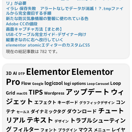
リ」が必要
イラレ 保存失敗 アラートなしでデータが消滅！？.tmpファイ
ルから完全復旧する手順
新たな防災気象情報の警報に使われている色
Adobe CCの値段
画面キャプチャ方法【まとめ】
USB-Cケーブル完全ガイド-デザイナー向け
縦書きなのに右へ改行していく
elementor atomicエディターのカスタムCSS
現在の総記事数は 782 です。
Elementor
Elementor
3D
AI
DTP
Pro
logicool
Loop
Flow
logi options
Google
Loop Carousel
アップデート
ウィ
TIPS
Grid
Wordpress
macOS
ジェット
コン
エフェクト
キーボード
グラフィックデザイン
チュート
テナ
ダウンロード
ダイナミックタグ
セールス
テキスト
リアル
トラブルシューティン
デザイン
グ
フィルター
マウス
レイヤ
フォント
メニュー
プラグイン