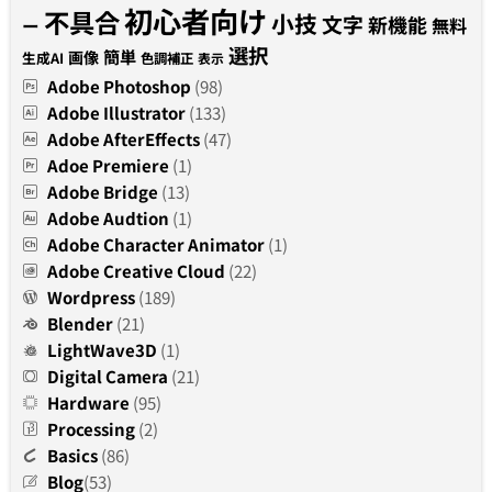
初心者向け
不具合
小技
文字
新機能
無料
ー
選択
簡単
画像
生成AI
色調補正
表示
Adobe Photoshop
(98)
Adobe Illustrator
(133)
Adobe AfterEffects
(47)
Adoe Premiere
(1)
Adobe Bridge
(13)
Adobe Audtion
(1)
Adobe Character Animator
(1)
Adobe Creative Cloud
(22)
Wordpress
(189)
Blender
(21)
LightWave3D
(1)
Digital Camera
(21)
Hardware
(95)
Processing
(2)
Basics
(86)
Blog
(53)