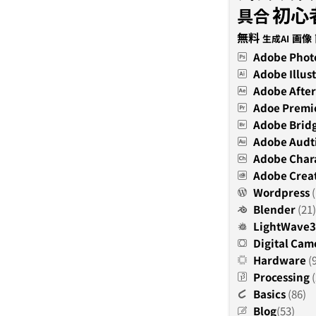
初心
具合
無料
画像
生成AI
Adobe Phot
Adobe Illust
Adobe After
Adoe Premi
Adobe Brid
Adobe Audt
Adobe Char
Adobe Creat
Wordpress
(
Blender
(21)
LightWave
Digital Cam
Hardware
(
Processing
(
Basics
(86)
Blog
(53)