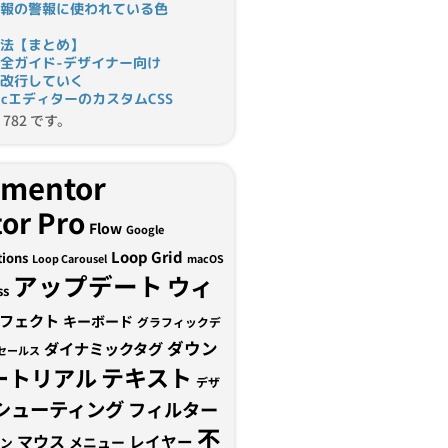
報の警報に使われている色
法【まとめ】
完全ガイド-デザイナー向け
改行していく
tomicエディターのカスタムCSS
782 です。
ementor
or Pro
Flow
Google
Loop Grid
tions
Loop Carousel
macOS
アップデート
ウィ
ss
フェクト
キーボード
グラフィックデ
ダウン
ダイナミックタグ
セールス
テキスト
ートリアル
デザ
シューティング
フィルター
不
マウス
レイヤー
メニュー
ン