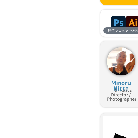
勝手マニュアル進捗
39
Minoru
Nitta
Creative
Director /
Photographer