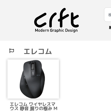
エレコム
エレコム ワイヤレスマ
ウス 静音 握りの極み M