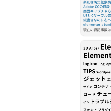
新たな防災気象情
Adobe CCの値段
画面キャプチャ方
USB-Cケーブル
縦書きなのに右へ
elementor a
現在の総記事数は 
El
3D
AI
DTP
Element
logicool
logi op
TIPS
Wordpre
ジェット
エ
コンテナ
ザイン
チュ
ロード
トラブル
イン
フォント
プラグイ