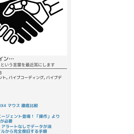
イン…
ンという言葉を最近耳にします
日
ント
,
バイブコーディング
,
バイブデ
S MX4 マウス 徹底比較
rにAIエージェント登場！「操作」より
が必要
 アラートなしでデータが消
ァイルから完全復旧する手順