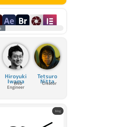
%
Hiroyuki
Tetsuro
Iwama
Nitta
Web
Creator
Engineer
blog