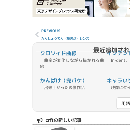
PREVIOUS
たんしょうてん（単焦点）レンズ
最近追加され
クロソイド曲線
インデン
曲率が変化しながら描かれる曲
In-den
線
かんぱけ（完パケ）
キャラい
出来上がった映像作品
映像にタ
用
crftの新しい記事