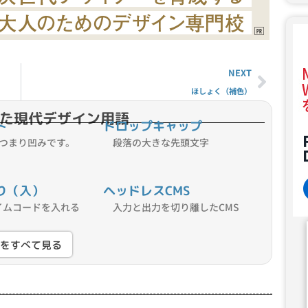
NEXT
ほしょく（補色）
た現代デザイン用語
ト
ドロップキャップ
t、つまり凹みです。
段落の大きな先頭文字
り（入）
ヘッドレスCMS
イムコードを入れる
入力と出力を切り離したCMS
語をすべて見る