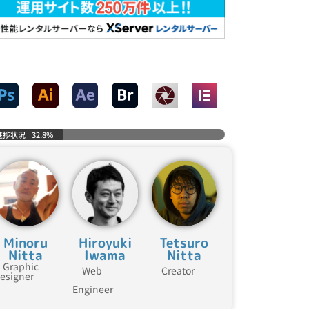
進捗状況
32.8%
Minoru
Hiroyuki
Tetsuro
Nitta
Iwama
Nitta
Graphic
Web
Creator
esigner
Engineer