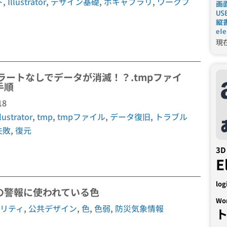
ト
,
Illustrator
,
デザイン基礎
,
ボキャブラリ
,
ワークフ
画
U
縦
el
現
ラートなしでデータが消滅！？.tmpファイ
手順
18
llustrator
,
tmp
,
tmpファイル
,
データ復旧
,
トラブル
失敗
,
復元
3D
E
log
の警報に使われている色
Wo
リティ
,
公共デザイン
,
色
,
色弱
,
防災気象情報