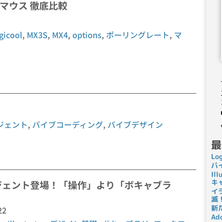
MX4 マウス 徹底比較
gicool
,
MX3S
,
MX4
,
options
,
ポーリングレート
,
マ
ジェント
,
バイブコーディング
,
バイブデザイン
最
Lo
バ
I
キ
AIエージェント登場！「操作」より「ボキャブラ
イ
滅
新
22
Ad