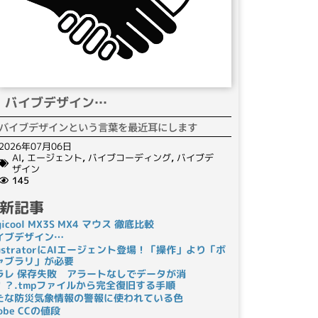
バイブデザイン…
バイブデザインという言葉を最近耳にします
2026年07月06日
AI
,
エージェント
,
バイブコーディング
,
バイブデ
ザイン
145
新記事
gicool MX3S MX4 マウス 徹底比較
イブデザイン…
llustratorにAIエージェント登場！「操作」より「ボ
ャブラリ」が必要
ラレ 保存失敗 アラートなしでデータが消
！？.tmpファイルから完全復旧する手順
たな防災気象情報の警報に使われている色
obe CCの値段