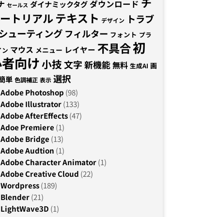
チ
ナ
ダウンロード
ダイナミックタグ
セールス
テキスト
ュートリアル
トラブ
デザイン
シューティング
フィルター
フォント
プラ
初
不具合
マウス
レイヤー
メニュー
イン
心者向け
小技
文字
新機能
無料
画
生成AI
選択
簡単
色調補正
表示
Adobe Photoshop
(98)
Adobe Illustrator
(133)
Adobe AfterEffects
(47)
Adoe Premiere
(1)
Adobe Bridge
(13)
Adobe Audtion
(1)
Adobe Character Animator
(1)
Adobe Creative Cloud
(22)
Wordpress
(189)
Blender
(21)
LightWave3D
(1)