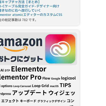
面キャプチャ方法【まとめ】
SB-Cケーブル完全ガイド-デザイナー向け
書きなのに右へ改行していく
ementor atomicエディターのカスタムCSS
在の総記事数は 782 です。
Elementor
AI
DTP
lementor Pro
logicool
Flow
Google
TIPS
Loop Grid
i options
Loop Carousel
macOS
アップデート
ウィジェッ
rdpress
ト
コン
エフェクト
キーボード
グラフィックデザイン