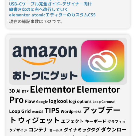
USB-Cケーブル完全ガイド-デザイナー向け
縦書きなのに右へ改行していく
elementor atomicエディターのカスタムCSS
現在の総記事数は 782 です。
Elementor
Elementor
3D
AI
DTP
Pro
logicool
Flow
logi options
Google
Loop Carousel
アップデー
TIPS
Loop Grid
Wordpress
macOS
ト
ウィジェット
エフェクト
キーボード
グラフィッ
コンテナ
ダウンロー
ダイナミックタグ
クデザイン
セールス