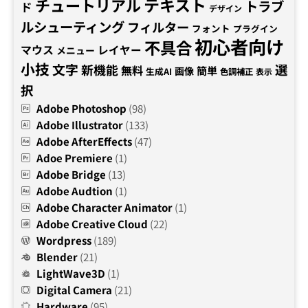
テキスト
チュートリアル
トラブ
ド
デザイン
ルシューティング
フィルター
フォント
プラグイン
初心者向け
不具合
マウス
レイヤー
メニュー
小技
文字
新機能
選
無料
簡単
画像
生成AI
色調補正
表示
択
Adobe Photoshop
(98)
Adobe Illustrator
(133)
Adobe AfterEffects
(47)
Adoe Premiere
(1)
Adobe Bridge
(13)
Adobe Audtion
(1)
Adobe Character Animator
(1)
Adobe Creative Cloud
(22)
Wordpress
(189)
Blender
(21)
LightWave3D
(1)
Digital Camera
(21)
Hardware
(95)