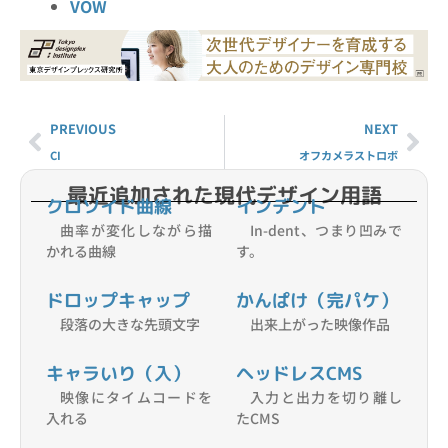
VOW
PREVIOUS
NEXT
CI
オフカメラストロボ
最近追加された現代デザイン用語
クロソイド曲線
インデント
曲率が変化しながら描
In-dent、つまり凹みで
かれる曲線
す。
ドロップキャップ
かんぱけ（完パケ）
段落の大きな先頭文字
出来上がった映像作品
キャラいり（入）
ヘッドレスCMS
映像にタイムコードを
入力と出力を切り離し
入れる
たCMS