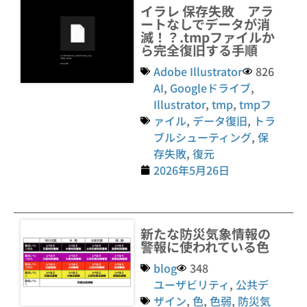
イラレ 保存失敗 アラ
ートなしでデータが消
滅！？.tmpファイルか
ら完全復旧する手順
Adobe Illustrator
826
AI
,
Googleドライブ
,
Illustrator
,
tmp
,
tmpフ
ァイル
,
データ復旧
,
トラ
ブルシューティング
,
保
存失敗
,
復元
2026年5月26日
新たな防災気象情報の
警報に使われている色
blog
348
ユーザビリティ
,
公共デ
ザイン
,
色
,
色弱
,
防災気