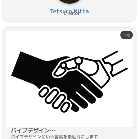
Tetsuro Nitta
Creator
blog
バイブデザイン…
バイブデザインという言葉を最近耳にします