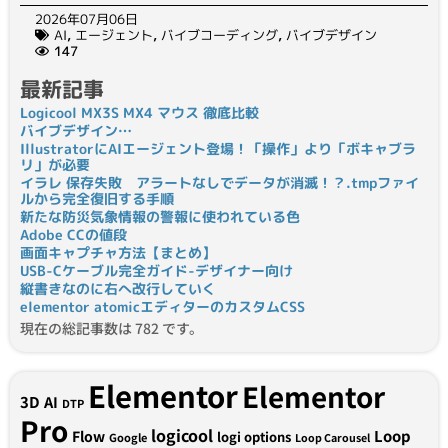
2026年07月06日
AI
,
エージェント
,
バイブコーディング
,
バイブデザイン
147
最新記事
Logicool MX3S MX4 マウス 徹底比較
バイブデザイン…
IllustratorにAIエージェント登場！「操作」より「ボキャブラ
リ」が必要
イラレ 保存失敗 アラートなしでデータが消滅！？.tmpファイ
ルから完全復旧する手順
新たな防災気象情報の警報に使われている色
Adobe CCの値段
画面キャプチャ方法【まとめ】
USB-Cケーブル完全ガイド-デザイナー向け
縦書きなのに右へ改行していく
elementor atomicエディターのカスタムCSS
現在の総記事数は 782 です。
Elementor
Elementor
3D
AI
DTP
Pro
logicool
Loop
Flow
logi options
Google
Loop Carousel