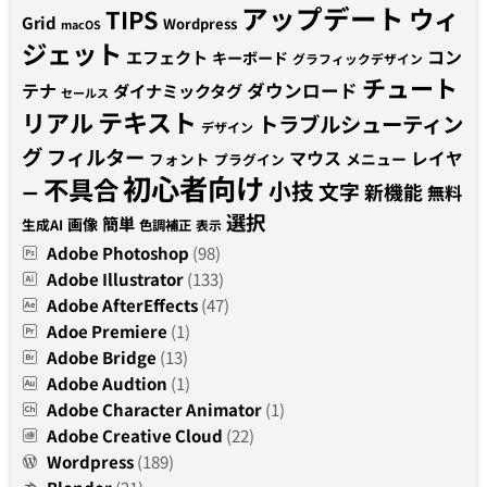
アップデート
ウィ
TIPS
Grid
Wordpress
macOS
ジェット
コン
エフェクト
キーボード
グラフィックデザイン
チュート
テナ
ダウンロード
ダイナミックタグ
セールス
テキスト
リアル
トラブルシューティン
デザイン
グ
フィルター
マウス
レイヤ
フォント
メニュー
プラグイン
初心者向け
不具合
小技
文字
新機能
無料
ー
選択
簡単
画像
生成AI
色調補正
表示
Adobe Photoshop
(98)
Adobe Illustrator
(133)
Adobe AfterEffects
(47)
Adoe Premiere
(1)
Adobe Bridge
(13)
Adobe Audtion
(1)
Adobe Character Animator
(1)
Adobe Creative Cloud
(22)
Wordpress
(189)