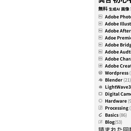
無料
画像
生成AI
Adobe Phot
Adobe Illust
Adobe After
Adoe Premi
Adobe Brid
Adobe Audt
Adobe Char
Adobe Creat
Wordpress
(
Blender
(21)
LightWave
Digital Cam
Hardware
(
Processing
(
Basics
(86)
Blog
(53)
読まれた回