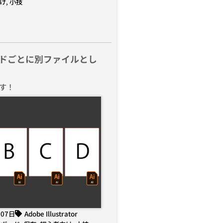
け
,
小技
ドごとに別ファイルとし
す！
月07日
Adobe Illustrator