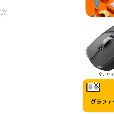
dobe
,
MSI
,
今デザイ
グラフィ