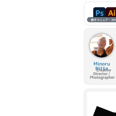
勝手マニュアル進捗
39
Minoru
Nitta
Creative
Director /
Photographer