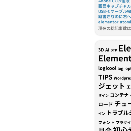
Adobe CCの値段
画面キャプチャ方
USB-Cケーブル
縦書きなのに右へ
elementor a
現在の総記事数は 
El
3D
AI
DTP
Element
logicool
logi op
TIPS
Wordpre
ジェット
エ
コンテナ
ザイン
チュ
ロード
トラブル
イン
フォント
プラグイ
初心
具合