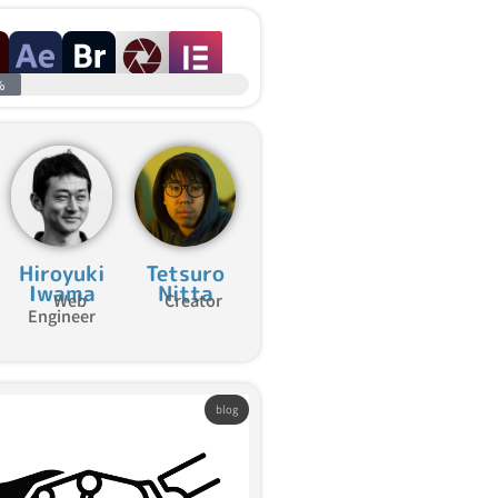
%
Hiroyuki
Tetsuro
Iwama
Nitta
Web
Creator
Engineer
blog