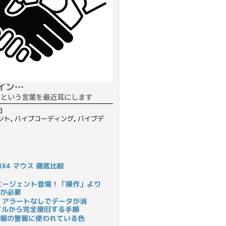
イン…
ンという言葉を最近耳にします
日
ント
,
バイブコーディング
,
バイブデ
S MX4 マウス 徹底比較
rにAIエージェント登場！「操作」より
が必要
 アラートなしでデータが消
ァイルから完全復旧する手順
報の警報に使われている色