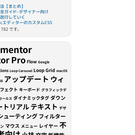
法【まとめ】
完全ガイド-デザイナー向け
改行していく
tomicエディターのカスタムCSS
782 です。
ementor
or Pro
Flow
Google
Loop Grid
tions
Loop Carousel
macOS
アップデート
ウィ
ss
フェクト
キーボード
グラフィックデ
ダウン
ダイナミックタグ
セールス
テキスト
ートリアル
デザ
シューティング
フィルター
不
マウス
レイヤー
メニュー
ン
者向け
小技
文字