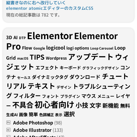
縦書きなのに右へ改行していく
elementor atomicエディターのカスタムCSS
現在の総記事数は 782 です。
Elementor
Elementor
3D
AI
DTP
Pro
logicool
Loop
Flow
logi options
Google
Loop Carousel
アップデート
ウィ
TIPS
Grid
Wordpress
macOS
ジェット
コン
エフェクト
キーボード
グラフィックデザイン
チュート
テナ
ダウンロード
ダイナミックタグ
セールス
テキスト
リアル
トラブルシューティン
デザイン
グ
フィルター
マウス
レイヤ
フォント
メニュー
プラグイン
初心者向け
不具合
小技
文字
新機能
無料
ー
選択
簡単
画像
生成AI
色調補正
表示
Adobe Photoshop
(98)
Adobe Illustrator
(133)