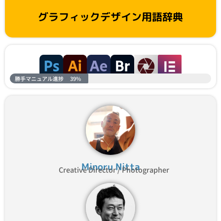
グラフィックデザイン用語辞典
勝手マニュアル進捗
39%
Minoru Nitta
Creative Director / Photographer