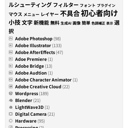
ルシューティング
フィルター
フォント
プラグイン
初心者向け
不具合
マウス
レイヤー
メニュー
小技
文字
新機能
選
無料
簡単
画像
生成AI
色調補正
表示
択
Adobe Photoshop
(98)
Adobe Illustrator
(133)
Adobe AfterEffects
(47)
Adoe Premiere
(1)
Adobe Bridge
(13)
Adobe Audtion
(1)
Adobe Character Animator
(1)
Adobe Creative Cloud
(22)
Wordpress
(189)
Blender
(21)
LightWave3D
(1)
Digital Camera
(21)
Hardware
(95)
Processing
(2)