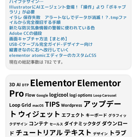
バイブデザイン…
IllustratorにAIエージェント登場！「操作」より「ボキャブ
ラリ」が必要
イラレ 保存失敗 アラートなしでデータが消滅！？.tmpファ
イルから完全復旧する手順
新たな防災気象情報の警報に使われている色
Adobe CCの値段
画面キャプチャ方法【まとめ】
USB-Cケーブル完全ガイド-デザイナー向け
縦書きなのに右へ改行していく
elementor atomicエディターのカスタムCSS
現在の総記事数は 782 です。
Elementor
Elementor
3D
AI
DTP
Pro
logicool
Flow
logi options
Google
Loop Carousel
アップデー
TIPS
Loop Grid
Wordpress
macOS
ト
ウィジェット
エフェクト
キーボード
グラフィッ
コンテナ
ダウンロー
ダイナミックタグ
クデザイン
セールス
テキスト
チュートリアル
トラブ
ド
デザイン