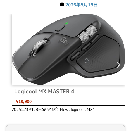
2026年5月19日
Logicool MX MASTER 4
¥19,900
2025年10月28日
915
Flow
,
logicool
,
MX4