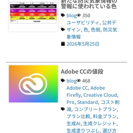
新たな防災気象情報の
警報に使われている色
blog
350
ユーザビリティ
,
公共デ
ザイン
,
色
,
色弱
,
防災気
象情報
2026年5月25日
Adobe CCの値段
blog
468
Adobe CC
,
Adobe
Firefly
,
Creative Cloud
,
Pro
,
Standard
,
コスト削
減
,
コンプリートプラン
,
プラン比較
,
料金プラン
,
生成AI
,
生成クレジット
,
生成塗りつぶし
,
選び方