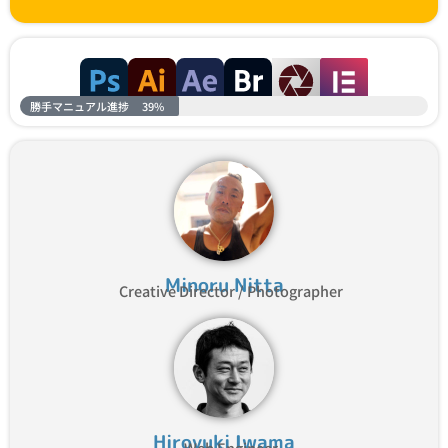
勝手マニュアル進捗
39%
Minoru Nitta
Creative Director / Photographer
Hiroyuki Iwama
Web Engineer