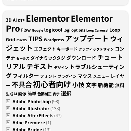
Elementor
Elementor
3D
AI
DTP
Pro
logicool
Loop
Flow
logi options
Google
Loop Carousel
アップデート
ウィ
TIPS
Grid
Wordpress
macOS
ジェット
コン
エフェクト
キーボード
グラフィックデザイン
チュート
テナ
ダウンロード
ダイナミックタグ
セールス
テキスト
リアル
トラブルシューティン
デザイン
グ
フィルター
マウス
レイヤ
フォント
メニュー
プラグイン
初心者向け
不具合
小技
文字
新機能
無料
ー
選択
簡単
画像
生成AI
色調補正
表示
Adobe Photoshop
(98)
Adobe Illustrator
(133)
Adobe AfterEffects
(47)
Adoe Premiere
(1)
Adobe Bridge
(13)