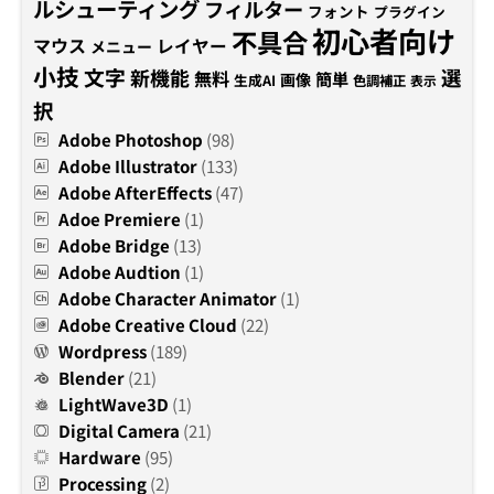
ルシューティング
フィルター
フォント
プラグイン
初心者向け
不具合
マウス
レイヤー
メニュー
小技
文字
新機能
選
無料
簡単
画像
生成AI
色調補正
表示
択
Adobe Photoshop
(98)
Adobe Illustrator
(133)
Adobe AfterEffects
(47)
Adoe Premiere
(1)
Adobe Bridge
(13)
Adobe Audtion
(1)
Adobe Character Animator
(1)
Adobe Creative Cloud
(22)
Wordpress
(189)
Blender
(21)
LightWave3D
(1)
Digital Camera
(21)
Hardware
(95)
Processing
(2)