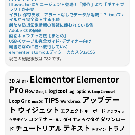
IllustratorにAIエージェント登場！「操作」より「ボキャブ
ラリ」が必要
イラレ 保存失敗 アラートなしでデータが消滅！？.tmpファ
イルから完全復旧する手順
新たな防災気象情報の警報に使われている色
Adobe CCの値段
画面キャプチャ方法【まとめ】
USB-Cケーブル完全ガイド-デザイナー向け
縦書きなのに右へ改行していく
elementor atomicエディターのカスタムCSS
現在の総記事数は 782 です。
Elementor
Elementor
3D
AI
DTP
Pro
logicool
Flow
logi options
Google
Loop Carousel
アップデー
TIPS
Loop Grid
Wordpress
macOS
ト
ウィジェット
エフェクト
キーボード
グラフィッ
コンテナ
ダウンロー
ダイナミックタグ
クデザイン
セールス
テキスト
チュートリアル
トラブ
ド
デザイン