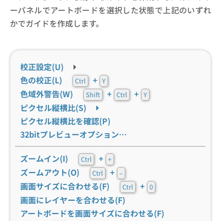
ーパネルでアートボードを選択した状態で上記のいずれ
かでガイドを作成します。
校正設定(U)
色の校正(L)
+
Ctrl
Y
色域外警告(W)
+
+
Shift
Ctrl
Y
ピクセル縦横比(S)
ピクセル縦横比を確認(P)
32bitプレビューオプション…
ズームイン(I)
+
Ctrl
+
ズームアウト(O)
+
Ctrl
–
画面サイズに合わせる(F)
+
Ctrl
0
画面にレイヤーを合わせる(F)
アートボードを画面サイズに合わせる(F)