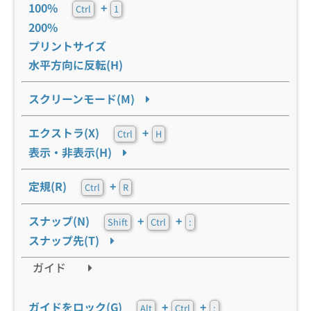
100%
+
Ctrl
1
200%
プリントサイズ
水平方向に反転(H)
スクリーンモード(M)
エクストラ(X)
+
Ctrl
H
表示・非表示(H)
定規(R)
+
Ctrl
R
スナップ(N)
+
+
Shift
Ctrl
:
スナップ先(T)
ガイド
ガイドをロック(G)
+
+
Alt
Ctrl
: