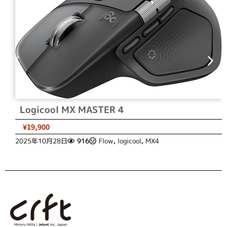
Logicool MX MASTER 4
¥19,900
2025年10月28日
916
Flow
,
logicool
,
MX4