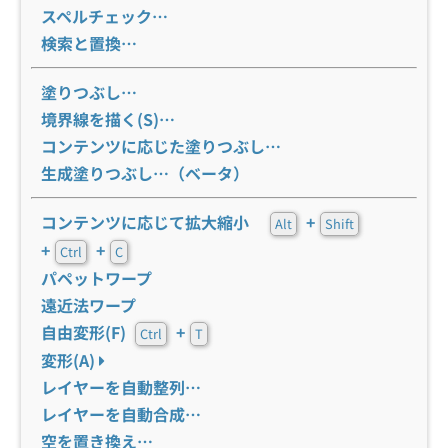
スペルチェック…
検索と置換…
塗りつぶし…
境界線を描く(S)…
コンテンツに応じた塗りつぶし…
生成塗りつぶし…（ベータ）
コンテンツに応じて拡大縮小
+
Alt
Shift
+
+
Ctrl
C
パペットワープ
遠近法ワープ
自由変形(F)
+
Ctrl
T
変形(A)
レイヤーを自動整列…
レイヤーを自動合成…
空を置き換え…