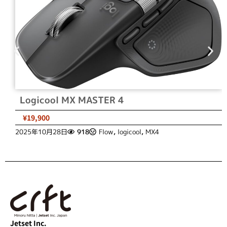
Logicool MX MASTER 4
¥19,900
2025年10月28日
918
Flow
,
logicool
,
MX4
Jetset Inc.