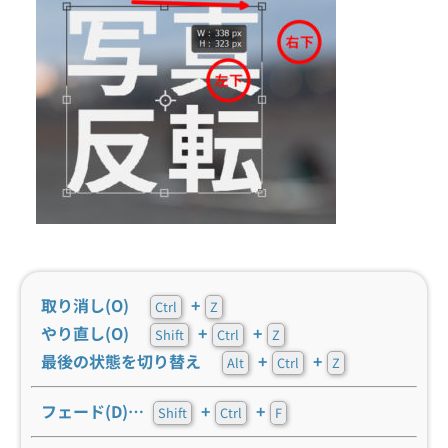
取り消し(O)
+
Ctrl
Z
やり直し(O)
+
+
Shift
Ctrl
Z
最後の状態を切り替え
+
+
Alt
Ctrl
Z
フェード(D)…
+
+
Shift
Ctrl
F