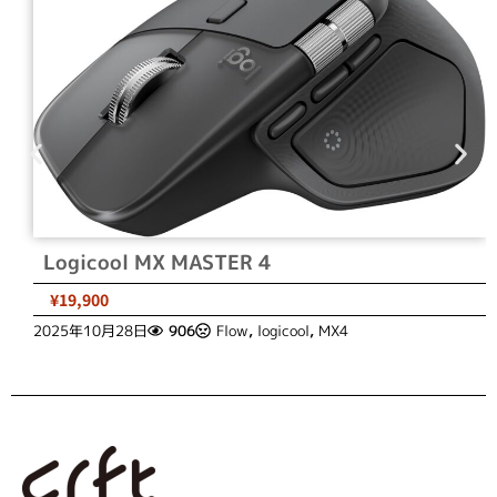
Logicool MX MASTER 4
¥19,900
2025年10月28日
906
Flow
,
logicool
,
MX4