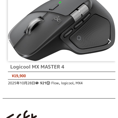
Logicool MX MASTER 4
¥19,900
2025年10月28日
921
Flow
,
logicool
,
MX4