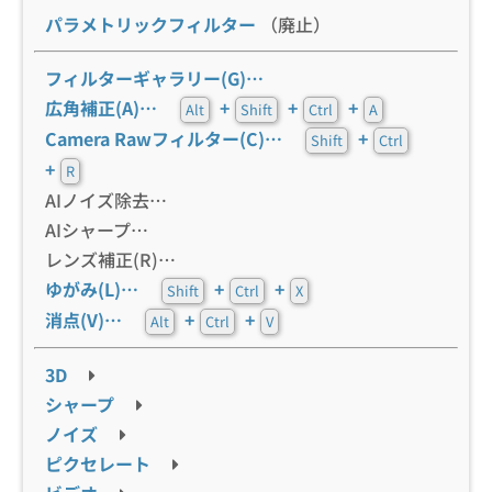
パラメトリックフィルター
（廃止）
フィルターギャラリー(G)…
広角補正(A)…
+
+
+
Alt
Shift
Ctrl
A
Camera Rawフィルター(C)…
+
Shift
Ctrl
+
R
AIノイズ除去…
AIシャープ…
レンズ補正(R)…
ゆがみ(L)…
+
+
Shift
Ctrl
X
消点(V)…
+
+
Alt
Ctrl
V
3D
シャープ
ノイズ
ピクセレート