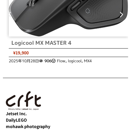
Logicool MX MASTER 4
¥19,900
2025年10月28日
906
Flow
,
logicool
,
MX4
Jetset Inc.
DailyLEGO
mohawk photography