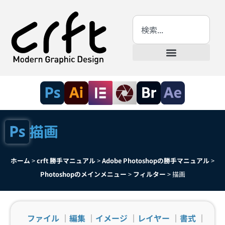
描画
ホーム
>
crft 勝手マニュアル
>
Adobe Photoshopの勝手マニュアル
>
Photoshopのメインメニュー
>
フィルター
>
描画
ファイル
｜
編集
｜
イメージ
｜
レイヤー
｜
書式
｜