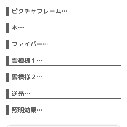
ピクチャフレーム…
木…
ファイバー…
雲模様１…
雲模様２…
逆光…
照明効果…