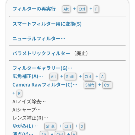
フィルターの再実行
+
+
Alt
Ctrl
F
スマートフィルター用に変換(S)
ニューラルフィルター…
パラメトリックフィルター
（廃止）
フィルターギャラリー(G)…
広角補正(A)…
+
+
+
Alt
Shift
Ctrl
A
Camera Rawフィルター(C)…
+
Shift
Ctrl
+
R
AIノイズ除去…
AIシャープ…
レンズ補正(R)…
ゆがみ(L)…
+
+
Shift
Ctrl
X
消点(V)…
+
+
Alt
Ctrl
V