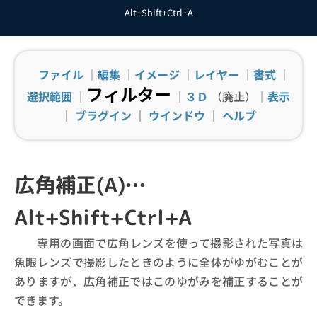
Alt+Shift+Ctrl+A
ファイル
｜
編集
｜
イメージ
｜
レイヤー
｜
書式
｜
フィルター
選択範囲
｜
｜
３Ｄ
（廃止）｜
表示
｜
プラグイン
｜
ウインドウ
｜
ヘルプ
広角補正(A)…
Alt+Shift+Ctrl+A
専用の画面で広角レンズを使って撮影された写真は
魚眼レンズで撮影したときのように全体がゆがむことが
ありますが、広角補正ではこのゆがみを補正することが
できます。