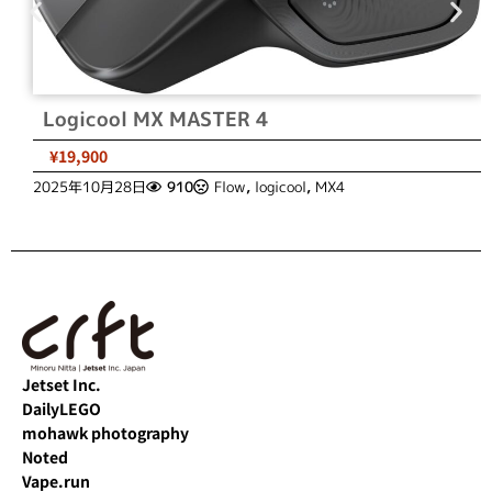
Logicool MX MASTER 4
¥19,900
2025年10月28日
910
Flow
,
logicool
,
MX4
Jetset Inc.
DailyLEGO
mohawk photography
Noted
Vape.run