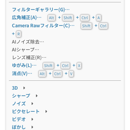
フィルターギャラリー(G)…
広角補正(A)…
+
+
+
Alt
Shift
Ctrl
A
Camera Rawフィルター(C)…
+
Shift
Ctrl
+
R
AIノイズ除去…
AIシャープ…
レンズ補正(R)…
ゆがみ(L)…
+
+
Shift
Ctrl
X
消点(V)…
+
+
Alt
Ctrl
V
3D
シャープ
ノイズ
ピクセレート
ビデオ
ぼかし