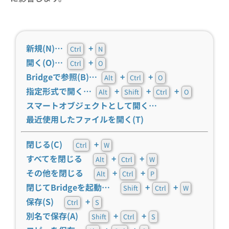
新規(N)…
+
Ctrl
N
開く(O)…
+
Ctrl
O
Bridgeで参照(B)…
+
+
Alt
Ctrl
O
指定形式で開く…
+
+
+
Alt
Shift
Ctrl
O
スマートオブジェクトとして開く…
最近使用したファイルを開く(T)
閉じる(C)
+
Ctrl
W
すべてを閉じる
+
+
Alt
Ctrl
W
その他を閉じる
+
+
Alt
Ctrl
P
閉じてBridgeを起動…
+
+
Shift
Ctrl
W
保存(S)
+
Ctrl
S
別名で保存(A)
+
+
Shift
Ctrl
S