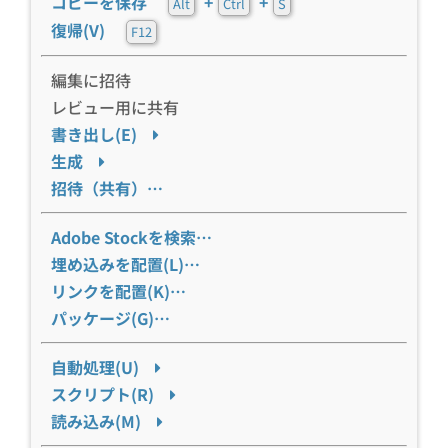
コピーを保存
+
+
Alt
Ctrl
S
復帰(V)
F12
編集に招待
レビュー用に共有
書き出し(E)
生成
招待（共有）…
Adobe Stockを検索…
埋め込みを配置(L)…
リンクを配置(K)…
パッケージ(G)…
自動処理(U)
スクリプト(R)
読み込み(M)