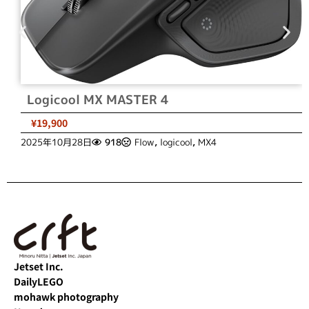
Logicool MX MASTER 4
¥19,900
2025年10月28日
918
Flow
,
logicool
,
MX4
Jetset Inc.
DailyLEGO
mohawk photography