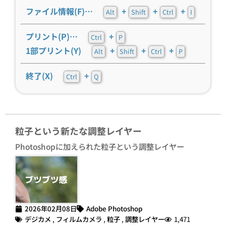
ファイル情報(F)…
+
+
+
Alt
Shift
Ctrl
I
プリント(P)…
+
Ctrl
P
1部プリント(Y)
+
+
+
Alt
Shift
Ctrl
P
終了(X)
+
Ctrl
Q
粒子という新たな調整レイヤー
Photoshopに加えられた粒子という調整レイヤー
2026年02月08日
Adobe Photoshop
デジカメ
,
フィルムカメラ
,
粒子
,
調整レイヤー
1,471