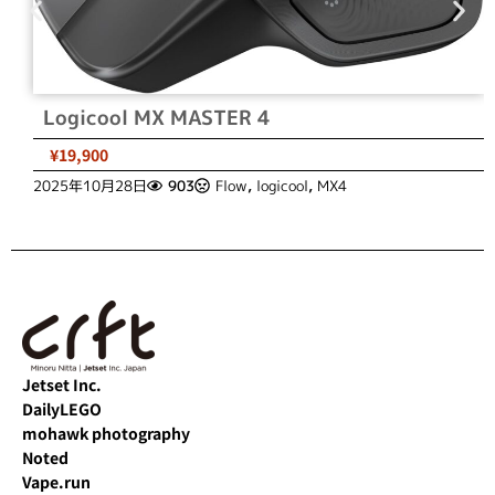
Logicool MX MASTER 4
¥19,900
2025年10月28日
903
Flow
,
logicool
,
MX4
Jetset Inc.
DailyLEGO
mohawk photography
Noted
Vape.run