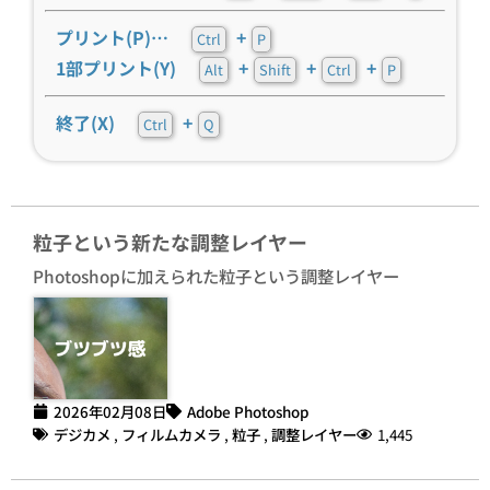
プリント(P)…
+
Ctrl
P
1部プリント(Y)
+
+
+
Alt
Shift
Ctrl
P
終了(X)
+
Ctrl
Q
粒子という新たな調整レイヤー
Photoshopに加えられた粒子という調整レイヤー
2026年02月08日
Adobe Photoshop
デジカメ
,
フィルムカメラ
,
粒子
,
調整レイヤー
1,445