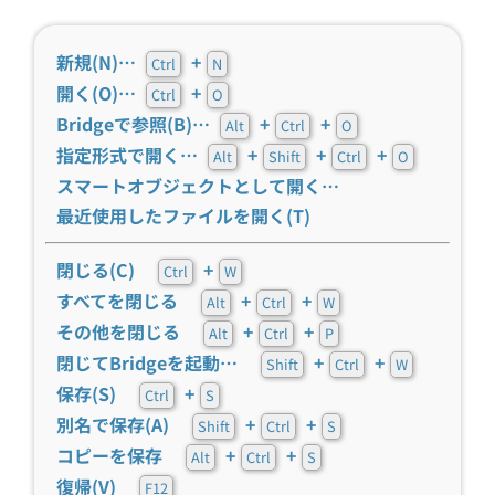
新規(N)…
+
Ctrl
N
開く(O)…
+
Ctrl
O
Bridgeで参照(B)…
+
+
Alt
Ctrl
O
指定形式で開く…
+
+
+
Alt
Shift
Ctrl
O
スマートオブジェクトとして開く…
最近使用したファイルを開く(T)
閉じる(C)
+
Ctrl
W
すべてを閉じる
+
+
Alt
Ctrl
W
その他を閉じる
+
+
Alt
Ctrl
P
閉じてBridgeを起動…
+
+
Shift
Ctrl
W
保存(S)
+
Ctrl
S
別名で保存(A)
+
+
Shift
Ctrl
S
コピーを保存
+
+
Alt
Ctrl
S
復帰(V)
F12