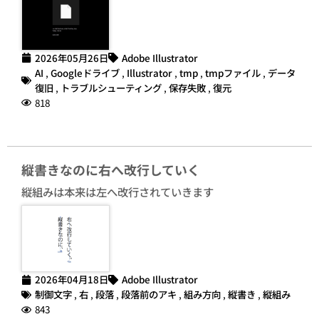
2026年05月26日
Adobe Illustrator
AI
,
Googleドライブ
,
Illustrator
,
tmp
,
tmpファイル
,
データ
復旧
,
トラブルシューティング
,
保存失敗
,
復元
818
縦書きなのに右へ改行していく
縦組みは本来は左へ改行されていきます
2026年04月18日
Adobe Illustrator
制御文字
,
右
,
段落
,
段落前のアキ
,
組み方向
,
縦書き
,
縦組み
843