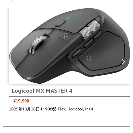
Logicool MX MASTER 4
¥19,900
2025年10月28日
908
Flow
,
logicool
,
MX4