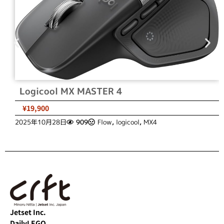
Logicool MX MASTER 4
¥19,900
2025年10月28日
909
Flow
,
logicool
,
MX4
Jetset Inc.
DailyLEGO