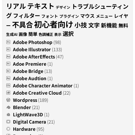
テキスト
リアル
トラブルシューティン
デザイン
グ
フィルター
マウス
レイヤ
フォント
メニュー
プラグイン
初心者向け
不具合
小技
文字
新機能
無料
ー
選択
簡単
画像
生成AI
色調補正
表示
Adobe Photoshop
(98)
Adobe Illustrator
(133)
Adobe AfterEffects
(47)
Adoe Premiere
(1)
Adobe Bridge
(13)
Adobe Audtion
(1)
Adobe Character Animator
(1)
Adobe Creative Cloud
(22)
Wordpress
(189)
Blender
(21)
LightWave3D
(1)
Digital Camera
(21)
Hardware
(95)