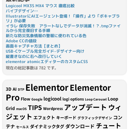
Logicool MX3S MX4 マウス 徹底比較
バイブデザイン…
IllustratorにAIエージェント登場！「操作」より「ボキャブラ
リ」が必要
イラレ 保存失敗 アラートなしでデータが消滅！？.tmpファイ
ルから完全復旧する手順
新たな防災気象情報の警報に使われている色
Adobe CCの値段
画面キャプチャ方法【まとめ】
USB-Cケーブル完全ガイド-デザイナー向け
縦書きなのに右へ改行していく
elementor atomicエディターのカスタムCSS
現在の総記事数は 782 です。
Elementor
Elementor
3D
AI
DTP
Pro
logicool
Loop
Flow
logi options
Google
Loop Carousel
アップデート
ウィ
TIPS
Grid
Wordpress
macOS
ジェット
コン
エフェクト
キーボード
グラフィックデザイン
チュート
テナ
ダウンロード
ダイナミックタグ
セールス