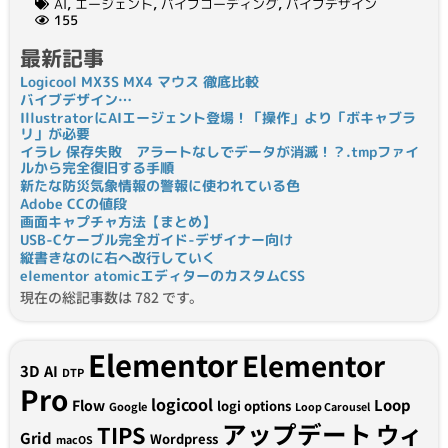
AI
,
エージェント
,
バイブコーディング
,
バイブデザイン
155
最新記事
Logicool MX3S MX4 マウス 徹底比較
バイブデザイン…
IllustratorにAIエージェント登場！「操作」より「ボキャブラ
リ」が必要
イラレ 保存失敗 アラートなしでデータが消滅！？.tmpファイ
ルから完全復旧する手順
新たな防災気象情報の警報に使われている色
Adobe CCの値段
画面キャプチャ方法【まとめ】
USB-Cケーブル完全ガイド-デザイナー向け
縦書きなのに右へ改行していく
elementor atomicエディターのカスタムCSS
現在の総記事数は 782 です。
Elementor
Elementor
3D
AI
DTP
Pro
logicool
Loop
Flow
logi options
Google
Loop Carousel
アップデート
ウィ
TIPS
Grid
Wordpress
macOS