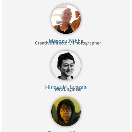
Minoru Nitta
Creative Director / Photographer
Hiroyuki Iwama
Web Engineer