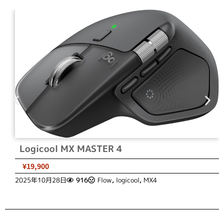
Logicool MX MASTER 4
¥19,900
2025年10月28日
916
Flow
,
logicool
,
MX4