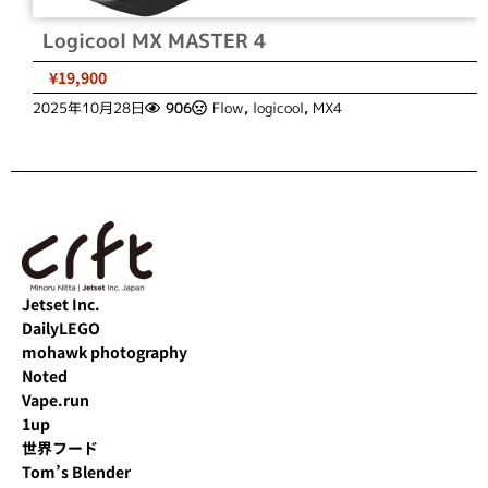
Logicool MX MASTER 4
¥19,900
2025年10月28日
906
Flow
,
logicool
,
MX4
Jetset Inc.
DailyLEGO
mohawk photography
Noted
Vape.run
1up
世界フード
Tom’s Blender