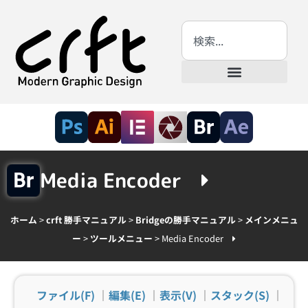
Media Encoder
ホーム
>
crft 勝手マニュアル
>
Bridgeの勝手マニュアル
>
メインメニュ
ー
>
ツールメニュー
>
Media Encoder
ファイル(F)
｜
編集(E)
｜
表示(V)
｜
スタック(S)
｜