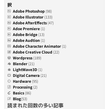
択
Adobe Photoshop
(98)
Adobe Illustrator
(133)
Adobe AfterEffects
(47)
Adoe Premiere
(1)
Adobe Bridge
(13)
Adobe Audtion
(1)
Adobe Character Animator
(1)
Adobe Creative Cloud
(22)
Wordpress
(189)
Blender
(21)
LightWave3D
(1)
Digital Camera
(21)
Hardware
(95)
Processing
(2)
Basics
(86)
Blog
(53)
読まれた回数の多い記事