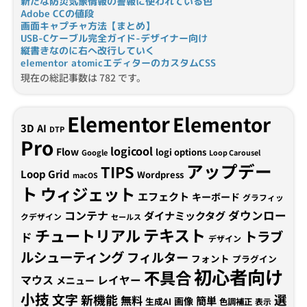
新たな防災気象情報の警報に使われている色
Adobe CCの値段
画面キャプチャ方法【まとめ】
USB-Cケーブル完全ガイド-デザイナー向け
縦書きなのに右へ改行していく
elementor atomicエディターのカスタムCSS
現在の総記事数は 782 です。
Elementor
Elementor
3D
AI
DTP
Pro
logicool
Flow
logi options
Google
Loop Carousel
アップデー
TIPS
Loop Grid
Wordpress
macOS
ト
ウィジェット
エフェクト
キーボード
グラフィッ
コンテナ
ダウンロー
ダイナミックタグ
クデザイン
セールス
テキスト
チュートリアル
トラブ
ド
デザイン
ルシューティング
フィルター
フォント
プラグイン
初心者向け
不具合
マウス
レイヤー
メニュー
小技
文字
新機能
選
無料
簡単
画像
生成AI
色調補正
表示