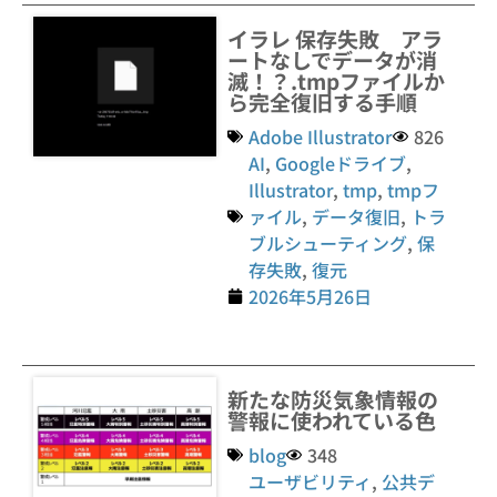
イラレ 保存失敗 アラ
ートなしでデータが消
滅！？.tmpファイルか
ら完全復旧する手順
Adobe Illustrator
826
AI
,
Googleドライブ
,
Illustrator
,
tmp
,
tmpフ
ァイル
,
データ復旧
,
トラ
ブルシューティング
,
保
存失敗
,
復元
2026年5月26日
新たな防災気象情報の
警報に使われている色
blog
348
ユーザビリティ
,
公共デ