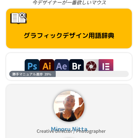
今デザイナーが一番欲しいマウス
グラフィックデザイン用語辞典
勝手マニュアル進捗
39%
Minoru Nitta
Creative Director / Photographer