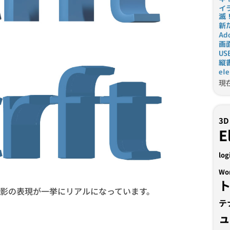
イ
滅
新
Ad
画
U
縦
el
現
3D
E
log
Wo
影の表現が一挙にリアルになっています。
テ