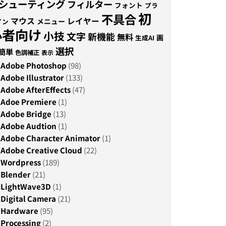
シューティング
フィルター
フォント
プラ
初
不具合
マウス
レイヤー
メニュー
イン
心者向け
小技
文字
新機能
無料
画
生成AI
選択
簡単
色調補正
表示
Adobe Photoshop
(98)
Adobe Illustrator
(133)
Adobe AfterEffects
(47)
Adoe Premiere
(1)
Adobe Bridge
(13)
Adobe Audtion
(1)
Adobe Character Animator
(1)
Adobe Creative Cloud
(22)
Wordpress
(189)
Blender
(21)
LightWave3D
(1)
Digital Camera
(21)
Hardware
(95)
Processing
(2)