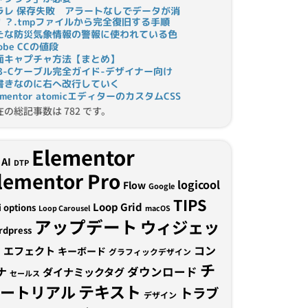
ラレ 保存失敗 アラートなしでデータが消
！？.tmpファイルから完全復旧する手順
たな防災気象情報の警報に使われている色
obe CCの値段
面キャプチャ方法【まとめ】
SB-Cケーブル完全ガイド-デザイナー向け
書きなのに右へ改行していく
ementor atomicエディターのカスタムCSS
在の総記事数は 782 です。
Elementor
AI
DTP
lementor Pro
logicool
Flow
Google
TIPS
Loop Grid
i options
Loop Carousel
macOS
アップデート
ウィジェッ
rdpress
ト
コン
エフェクト
キーボード
グラフィックデザイン
チ
ナ
ダウンロード
ダイナミックタグ
セールス
テキスト
ュートリアル
トラブ
デザイン