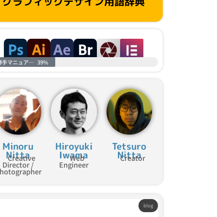
グラフィックデザイン用語辞典
勝手マニュアル進捗
39%
Minoru
Hiroyuki
Tetsuro
Nitta
Iwama
Nitta
Creative
Web
Creator
Director /
Engineer
hotographer
blog