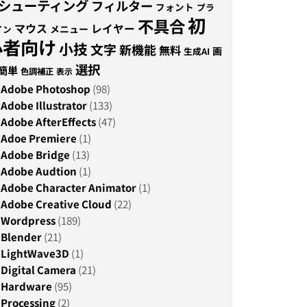
シューティング
フィルター
フォント
プラ
初
不具合
マウス
レイヤー
メニュー
イン
心者向け
小技
文字
新機能
無料
画
生成AI
選択
簡単
色調補正
表示
Adobe Photoshop
(98)
Adobe Illustrator
(133)
Adobe AfterEffects
(47)
Adoe Premiere
(1)
Adobe Bridge
(13)
Adobe Audtion
(1)
Adobe Character Animator
(1)
Adobe Creative Cloud
(22)
Wordpress
(189)
Blender
(21)
LightWave3D
(1)
Digital Camera
(21)
Hardware
(95)
Processing
(2)