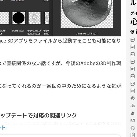
ル
グ
像
tance 3Dアプリをファイルから起動することも可能になり
ので直接関係のない話ですが、今後のAdobeの3D制作環
作環境になってくれるのが一番世の中のためになるような気が
e 11.1アップデートで対応の関連リンク
ート