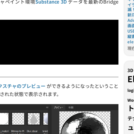
スチャペイント環境
Substance 3D
データを最新のBridge
イ
滅
新
Ad
画
U
縦
el
現
3D
E
Dのテクスチャのプレビュー
ができるようになったということ
log
された状態で表示されます。
Wo
テ