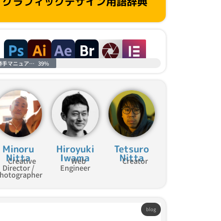
グラフィックデザイン用語辞典
勝手マニュアル進捗
39%
Minoru
Hiroyuki
Tetsuro
Nitta
Iwama
Nitta
Creative
Web
Creator
Director /
Engineer
hotographer
blog