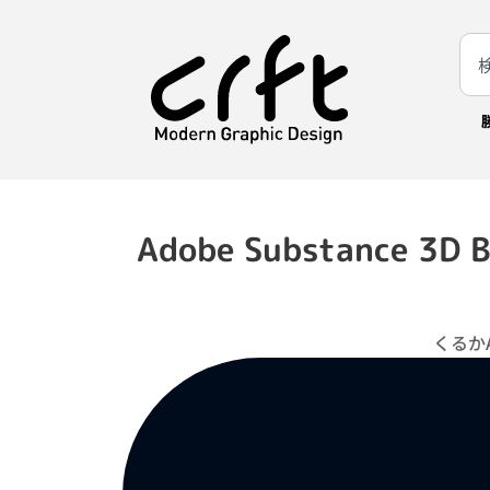
Adobe Substance 3
くるかA