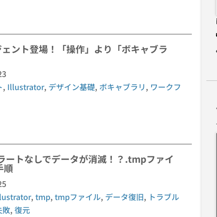
AIエージェント登場！「操作」より「ボキャブラ
23
ト
,
Illustrator
,
デザイン基礎
,
ボキャブラリ
,
ワークフ
ラートなしでデータが消滅！？.tmpファイ
手順
25
llustrator
,
tmp
,
tmpファイル
,
データ復旧
,
トラブル
失敗
,
復元