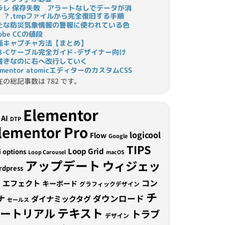
ラレ 保存失敗 アラートなしでデータが消
！？.tmpファイルから完全復旧する手順
たな防災気象情報の警報に使われている色
obe CCの値段
面キャプチャ方法【まとめ】
SB-Cケーブル完全ガイド-デザイナー向け
書きなのに右へ改行していく
ementor atomicエディターのカスタムCSS
在の総記事数は 782 です。
Elementor
AI
DTP
lementor Pro
logicool
Flow
Google
TIPS
Loop Grid
i options
Loop Carousel
macOS
アップデート
ウィジェッ
rdpress
ト
コン
エフェクト
キーボード
グラフィックデザイン
チ
ナ
ダウンロード
ダイナミックタグ
セールス
テキスト
ュートリアル
トラブ
デザイン