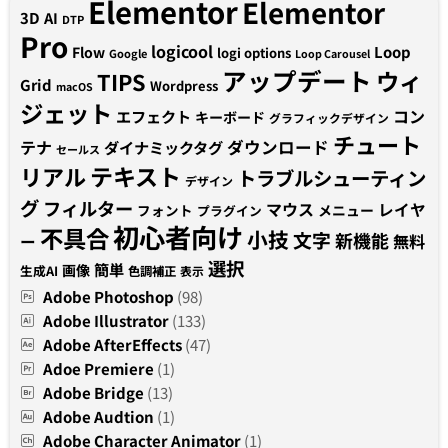
Elementor
Elementor
3D
AI
DTP
Pro
logicool
Loop
Flow
logi options
Google
Loop Carousel
アップデート
ウィ
TIPS
Grid
Wordpress
macOS
ジェット
コン
エフェクト
キーボード
グラフィックデザイン
チュート
テナ
ダウンロード
ダイナミックタグ
セールス
テキスト
リアル
トラブルシューティン
デザイン
グ
フィルター
マウス
レイヤ
フォント
メニュー
プラグイン
初心者向け
不具合
小技
文字
新機能
無料
ー
選択
簡単
画像
生成AI
色調補正
表示
Adobe Photoshop
(98)
Adobe Illustrator
(133)
Adobe AfterEffects
(47)
Adoe Premiere
(1)
Adobe Bridge
(13)
Adobe Audtion
(1)
Adobe Character Animator
(1)