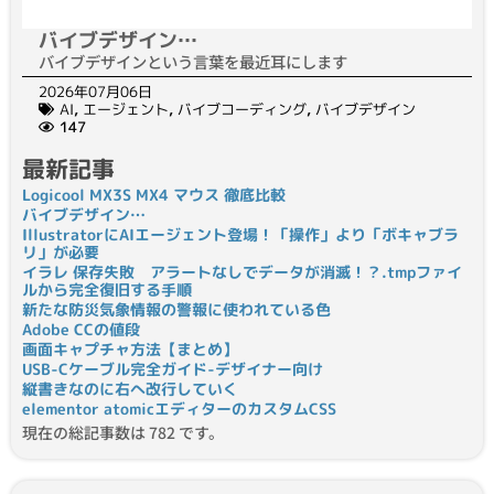
バイブデザイン…
バイブデザインという言葉を最近耳にします
2026年07月06日
AI
,
エージェント
,
バイブコーディング
,
バイブデザイン
147
最新記事
Logicool MX3S MX4 マウス 徹底比較
バイブデザイン…
IllustratorにAIエージェント登場！「操作」より「ボキャブラ
リ」が必要
イラレ 保存失敗 アラートなしでデータが消滅！？.tmpファイ
ルから完全復旧する手順
新たな防災気象情報の警報に使われている色
Adobe CCの値段
画面キャプチャ方法【まとめ】
USB-Cケーブル完全ガイド-デザイナー向け
縦書きなのに右へ改行していく
elementor atomicエディターのカスタムCSS
現在の総記事数は 782 です。