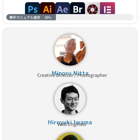
勝手マニュアル進捗
39%
Minoru Nitta
Creative Director / Photographer
Hiroyuki Iwama
Web Engineer