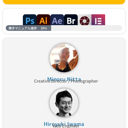
勝手マニュアル進捗
39%
Minoru Nitta
Creative Director / Photographer
Hiroyuki Iwama
Web Engineer