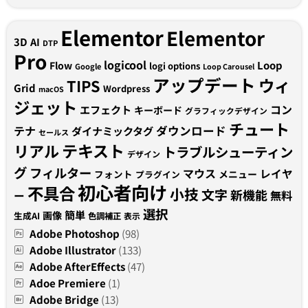
Elementor
Elementor
3D
AI
DTP
Pro
logicool
Loop
Flow
logi options
Google
Loop Carousel
アップデート
ウィ
TIPS
Grid
Wordpress
macOS
ジェット
コン
エフェクト
キーボード
グラフィックデザイン
チュート
テナ
ダウンロード
ダイナミックタグ
セールス
テキスト
リアル
トラブルシューティン
デザイン
グ
フィルター
マウス
レイヤ
フォント
メニュー
プラグイン
初心者向け
不具合
小技
文字
新機能
無料
ー
選択
簡単
画像
生成AI
色調補正
表示
Adobe Photoshop
(98)
Adobe Illustrator
(133)
Adobe AfterEffects
(47)
Adoe Premiere
(1)
Adobe Bridge
(13)