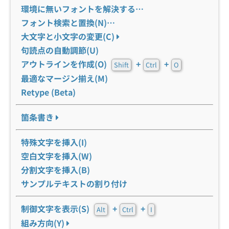
環境に無いフォントを解決する…
フォント検索と置換(N)…
大文字と小文字の変更(C)
句読点の自動調節(U)
アウトラインを作成(O)
+
+
Shift
Ctrl
O
最適なマージン揃え(M)
Retype (Beta)
箇条書き
特殊文字を挿入(I)
空白文字を挿入(W)
分割文字を挿入(B)
サンプルテキストの割り付け
制御文字を表示(S)
+
+
Alt
Ctrl
I
組み方向(Y)