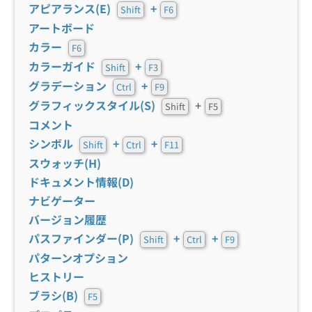
アピアランス(E)
+
Shift
F6
アートボード
カラー
F6
カラーガイド
+
Shift
F3
グラデーション
+
Ctrl
F9
グラフィックスタイル(S)
+
Shift
F5
コメント
シンボル
+
+
Shift
Ctrl
F11
スウォッチ(H)
ドキュメント情報(D)
ナビゲーター
バージョン履歴
パスファインダー(P)
+
+
Shift
Ctrl
F9
パターンオプション
ヒストリー
ブラシ(B)
F5