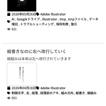
2026年05月26日
Adobe Illustrator
AI
,
Googleドライブ
,
Illustrator
,
tmp
,
tmpファイル
,
データ
復旧
,
トラブルシューティング
,
保存失敗
,
復元
831
縦書きなのに右へ改行していく
縦組みは本来は左へ改行されていきます
2026年04月18日
Adobe Illustrator
制御文字
,
右
,
段落
,
段落前のアキ
,
組み方向
,
縦書き
,
縦組み
853