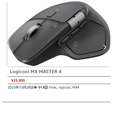
Logicool MX MASTER 4
¥19,900
2025年10月28日
913
Flow
,
logicool
,
MX4