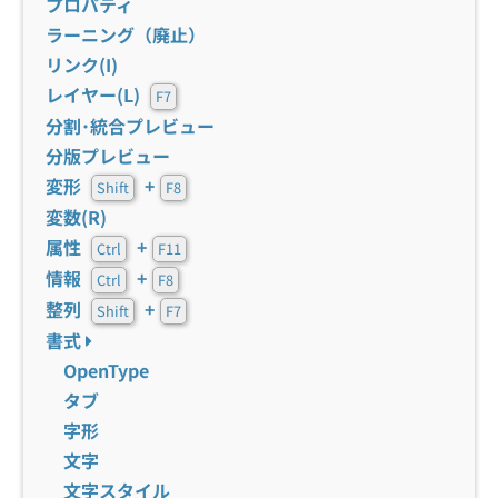
プロパティ
ラーニング（廃止）
リンク(I)
レイヤー(L)
F7
分割･統合プレビュー
分版プレビュー
変形
+
Shift
F8
変数(R)
属性
+
Ctrl
F11
情報
+
Ctrl
F8
整列
+
Shift
F7
書式
OpenType
タブ
字形
文字
文字スタイル