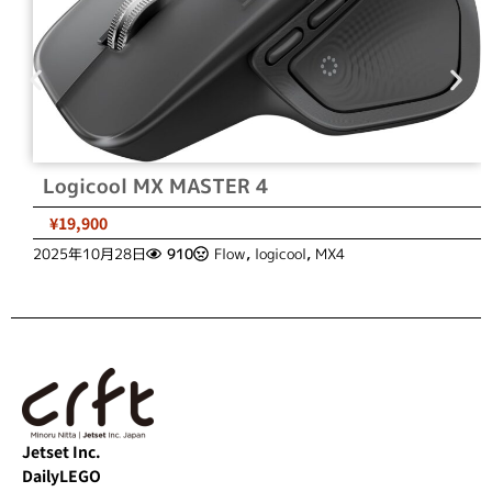
Logicool MX MASTER 4
¥19,900
2025年10月28日
910
Flow
,
logicool
,
MX4
Jetset Inc.
DailyLEGO