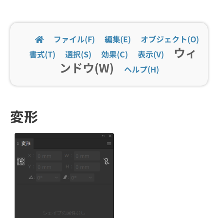
ファイル(F)
編集(E)
オブジェクト(O)
ウィ
書式(T)
選択(S)
効果(C)
表示(V)
ンドウ(W)
ヘルプ(H)
変形