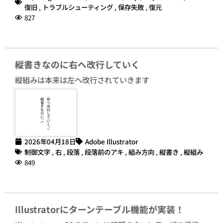
復旧
,
トラブルシューティング
,
保存失敗
,
復元
827
縦書きなのに右へ改行していく
縦組みは本来は左へ改行されていきます
2026年04月18日
Adobe Illustrator
制御文字
,
右
,
段落
,
段落前のアキ
,
組み方向
,
縦書き
,
縦組み
849
Illustratorにターンテーブル機能が実装！