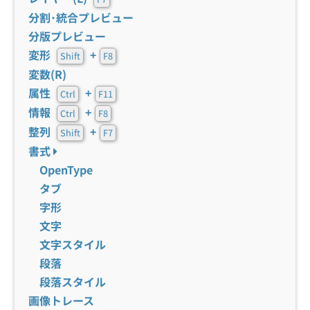
分割･統合プレビュー
分版プレビュー
変形
+
Shift
F8
変数(R)
属性
+
Ctrl
F11
情報
+
Ctrl
F8
整列
+
Shift
F7
書式
OpenType
タブ
字形
文字
文字スタイル
段落
段落スタイル
画像トレース