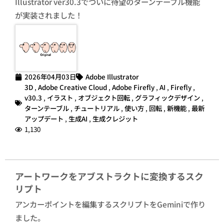
Illustrator ver30.3でついに待望のターンテーブル機能
が実装されました！
2026年04月03日
Adobe Illustrator
3D
,
Adobe Creative Cloud
,
Adobe Firefly
,
AI
,
Firefly
,
v30.3
,
イラスト
,
オブジェクト回転
,
グラフィックデザイン
,
ターンテーブル
,
チュートリアル
,
使い方
,
回転
,
新機能
,
最新
アップデート
,
生成AI
,
生成クレジット
1,130
アートワークをアブストラクトに変換するスク
リプト
アンカーポイントを編集するスクリプトをGeminiで作り
ました。