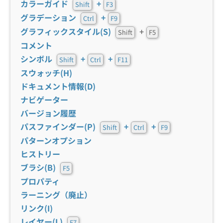
カラーガイド
+
Shift
F3
グラデーション
+
Ctrl
F9
グラフィックスタイル(S)
+
Shift
F5
コメント
シンボル
+
+
Shift
Ctrl
F11
スウォッチ(H)
ドキュメント情報(D)
ナビゲーター
バージョン履歴
パスファインダー(P)
+
+
Shift
Ctrl
F9
パターンオプション
ヒストリー
ブラシ(B)
F5
プロパティ
ラーニング（廃止）
リンク(I)
レイヤー(L)
F7