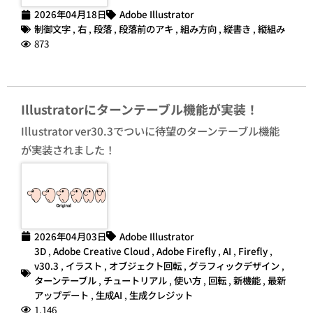
2026年04月18日
Adobe Illustrator
制御文字
,
右
,
段落
,
段落前のアキ
,
組み方向
,
縦書き
,
縦組み
873
Illustratorにターンテーブル機能が実装！
Illustrator ver30.3でついに待望のターンテーブル機能
が実装されました！
2026年04月03日
Adobe Illustrator
3D
,
Adobe Creative Cloud
,
Adobe Firefly
,
AI
,
Firefly
,
v30.3
,
イラスト
,
オブジェクト回転
,
グラフィックデザイン
,
ターンテーブル
,
チュートリアル
,
使い方
,
回転
,
新機能
,
最新
アップデート
,
生成AI
,
生成クレジット
1,146