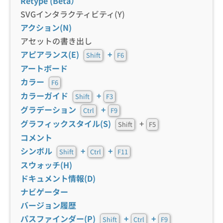
Retype (Beta）
SVGインタラクティビティ(Y)
アクション(N)
アセットの書き出し
アピアランス(E)
+
Shift
F6
アートボード
カラー
F6
カラーガイド
+
Shift
F3
グラデーション
+
Ctrl
F9
グラフィックスタイル(S)
+
Shift
F5
コメント
シンボル
+
+
Shift
Ctrl
F11
スウォッチ(H)
ドキュメント情報(D)
ナビゲーター
バージョン履歴
パスファインダー(P)
+
+
Shift
Ctrl
F9