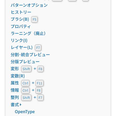
パターンオプション
ヒストリー
ブラシ(B)
F5
プロパティ
ラーニング（廃止）
リンク(I)
レイヤー(L)
F7
分割･統合プレビュー
分版プレビュー
変形
+
Shift
F8
変数(R)
属性
+
Ctrl
F11
情報
+
Ctrl
F8
整列
+
Shift
F7
書式
OpenType