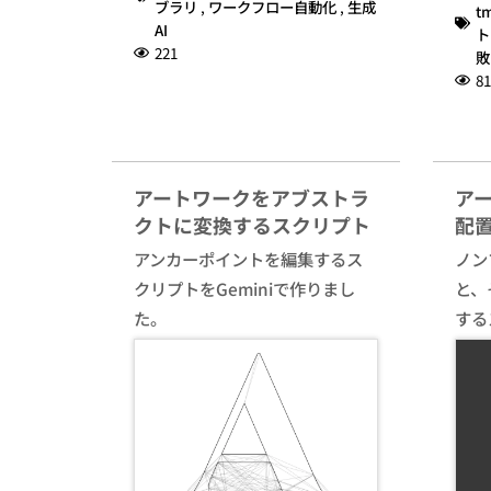
ブラリ
,
ワークフロー自動化
,
生成
t
AI
ト
221
敗
81
アートワークをアブストラ
ア
クトに変換するスクリプト
配
アンカーポイントを編集するス
ノン
クリプトをGeminiで作りまし
と、
た。
する