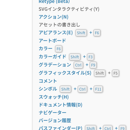
Retype (Beta）
SVGインタラクティビティ(Y)
アクション(N)
アセットの書き出し
アピアランス(E)
+
Shift
F6
アートボード
カラー
F6
カラーガイド
+
Shift
F3
グラデーション
+
Ctrl
F9
グラフィックスタイル(S)
+
Shift
F5
コメント
シンボル
+
+
Shift
Ctrl
F11
スウォッチ(H)
ドキュメント情報(D)
ナビゲーター
バージョン履歴
パスファインダー(P)
+
+
Shift
Ctrl
F9