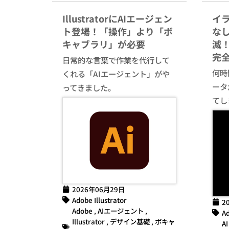
IllustratorにAIエージェン
イ
ト登場！「操作」より「ボ
な
キャブラリ」が必要
滅！
完
日常的な言葉で作業を代行して
何時間
くれる「AIエージェント」がや
ータ
ってきました。
てし
2026年06月29日
Adobe Illustrator
2
Adobe
,
AIエージェント
,
Ad
Illustrator
,
デザイン基礎
,
ボキャ
AI