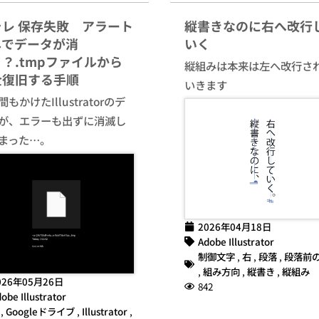
ラレ 保存失敗 アラート
縦書きなのに右へ改行
しでデータが消
いく
？.tmpファイルから
縦組みは本来は左へ改行さ
全復旧する手順
いきます
もかけたIllustratorのデ
が、エラーも出ずに消滅し
まった…。
2026年04月18日
Adobe Illustrator
制御文字
,
右
,
段落
,
段落前
,
組み方向
,
縦書き
,
縦組み
026年05月26日
842
obe Illustrator
,
Googleドライブ
,
Illustrator
,