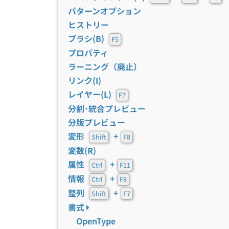
パターンオプション
ヒストリー
ブラシ(B)
F5
プロパティ
ラーニング（廃止）
リンク(I)
レイヤー(L)
F7
分割･統合プレビュー
分版プレビュー
変形
+
Shift
F8
変数(R)
属性
+
Ctrl
F11
情報
+
Ctrl
F8
整列
+
Shift
F7
書式
OpenType