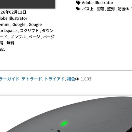
Adobe Illustrator
パス上
,
回転
,
整列
,
配置
026年02月12日
obe Illustrator
emini
,
Google
,
Google
orkspace
,
スクリプト
,
ダウン
ード
,
ノンブル
,
ページ
,
ページ
号
,
無料
285
ラーガイド
,
テトラード
,
トライアド
,
補色
1,003