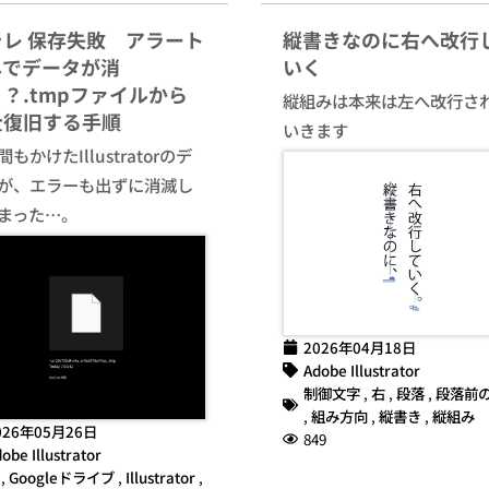
ラレ 保存失敗 アラート
縦書きなのに右へ改行
しでデータが消
いく
？.tmpファイルから
縦組みは本来は左へ改行さ
全復旧する手順
いきます
もかけたIllustratorのデ
が、エラーも出ずに消滅し
まった…。
2026年04月18日
Adobe Illustrator
制御文字
,
右
,
段落
,
段落前
,
組み方向
,
縦書き
,
縦組み
026年05月26日
849
obe Illustrator
,
Googleドライブ
,
Illustrator
,