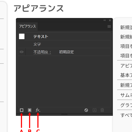
アピアランス
新規
新規
項目
項目
アピ
基本
新規
サム
グラ
すべ