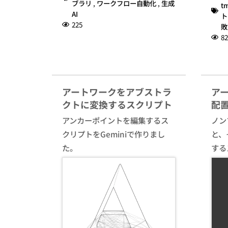
ブラリ
,
ワークフロー自動化
,
生成
t
AI
ト
225
敗
82
アートワークをアブストラ
ア
クトに変換するスクリプト
配
アンカーポイントを編集するス
ノン
クリプトをGeminiで作りまし
と、
た。
する