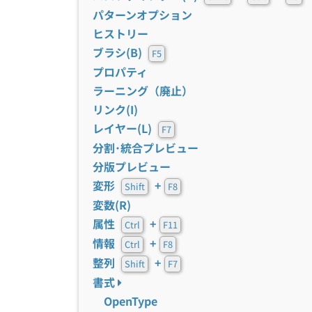
パターンオプション
ヒストリー
ブラシ(B)
F5
プロパティ
ラーニング（廃止）
リンク(I)
レイヤー(L)
F7
分割･統合プレビュー
分版プレビュー
変形
+
Shift
F8
変数(R)
属性
+
Ctrl
F11
情報
+
Ctrl
F8
整列
+
Shift
F7
書式
OpenType