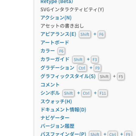
Retype (Beta）
SVGインタラクティビティ(Y)
アクション(N)
アセットの書き出し
アピアランス(E)
+
Shift
F6
アートボード
カラー
F6
カラーガイド
+
Shift
F3
グラデーション
+
Ctrl
F9
グラフィックスタイル(S)
+
Shift
F5
コメント
シンボル
+
+
Shift
Ctrl
F11
スウォッチ(H)
ドキュメント情報(D)
ナビゲーター
バージョン履歴
パスファインダー(P)
+
+
Shift
Ctrl
F9