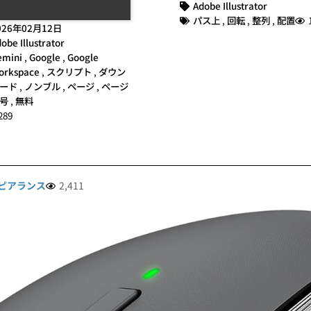
Adobe Illustrator
パス上
,
回転
,
整列
,
配置
026年02月12日
obe Illustrator
emini
,
Google
,
Google
orkspace
,
スクリプト
,
ダウン
ード
,
ノンブル
,
ページ
,
ページ
号
,
無料
289
ピアランス
2,411