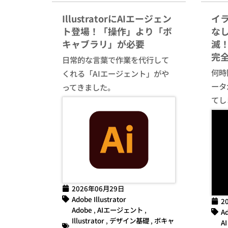
IllustratorにAIエージェン
イ
ト登場！「操作」より「ボ
な
キャブラリ」が必要
滅！
完
日常的な言葉で作業を代行して
何時間
くれる「AIエージェント」がや
ータ
ってきました。
てし
2026年06月29日
Adobe Illustrator
2
Adobe
,
AIエージェント
,
Ad
Illustrator
,
デザイン基礎
,
ボキャ
AI