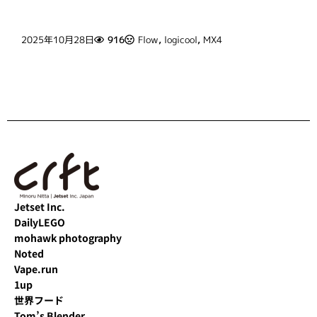
2025年10月28日
916
Flow
,
logicool
,
MX4
Jetset Inc.
DailyLEGO
mohawk photography
Noted
Vape.run
1up
世界フード
Tom’s Blender