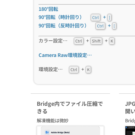
180°回転
90°回転（時計回り）
+
Ctrl
]
90°回転（反時計回り）
+
Ctrl
[
カラー設定…
+
+
Ctrl
Shift
K
Camera Raw環境設定…
環境設定…
+
Ctrl
K
Bridge内でファイル圧縮で
JP
きる
開
解凍機能は微妙
Br