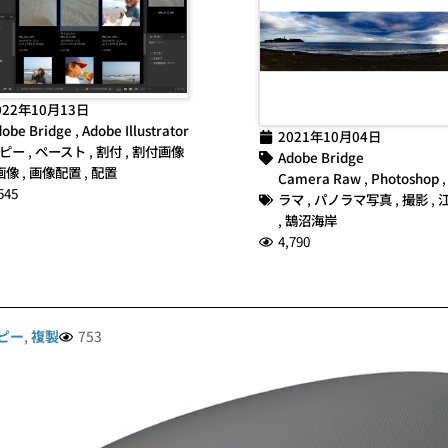
022年10月13日
obe Bridge
,
Adobe Illustrator
2021年10月04日
ピー
,
ペースト
,
割付
,
割付画像
Adobe Bridge
画像
,
画像配置
,
配置
Camera Raw
,
Photoshop
545
ラマ
,
パノラマ写真
,
撮影
,
,
鵠沼海岸
4,790
ピー
,
複製
753