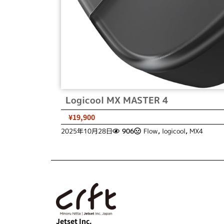
Logicool MX MASTER 4
¥19,900
2025年10月28日
906
Flow
,
logicool
,
MX4
Jetset Inc.