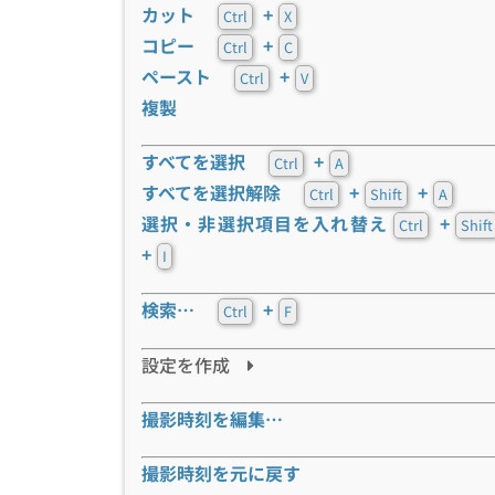
カット
+
Ctrl
X
コピー
+
Ctrl
C
ペースト
+
Ctrl
V
複製
すべてを選択
+
Ctrl
A
すべてを選択解除
+
+
Ctrl
Shift
A
選択・非選択項目を入れ替え
+
Ctrl
Shift
+
I
検索…
+
Ctrl
F
設定を作成
撮影時刻を編集…
撮影時刻を元に戻す