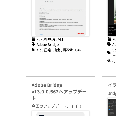
2023年08月06日
2
Adobe Bridge
Ad
zip
,
圧縮
,
抽出
,
解凍
1,461
C
ー
8,
Adobe Bridge
イ
v13.0.0.562へアップデー
Br
ト
今回のアップデート、イイ！