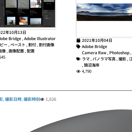
022年10月13日
obe Bridge
,
Adobe Illustrator
2021年10月04日
ピー
,
ペースト
,
割付
,
割付画像
Adobe Bridge
画像
,
画像配置
,
配置
Camera Raw
,
Photoshop
545
ラマ
,
パノラマ写真
,
撮影
,
,
鵠沼海岸
4,790
影
,
撮影日時
,
撮影時刻
1,026