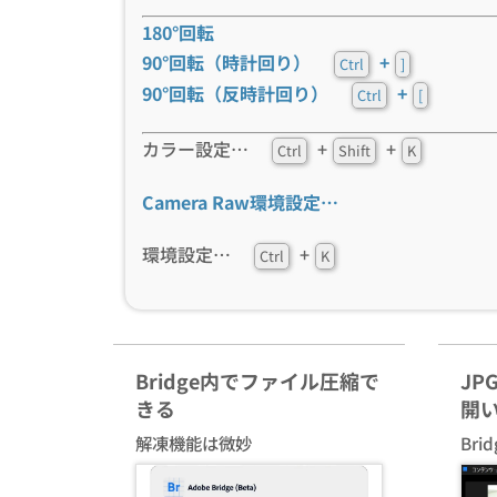
180°回転
90°回転（時計回り）
+
Ctrl
]
90°回転（反時計回り）
+
Ctrl
[
カラー設定…
+
+
Ctrl
Shift
K
Camera Raw環境設定…
環境設定…
+
Ctrl
K
Bridge内でファイル圧縮で
JP
きる
開
解凍機能は微妙
Br