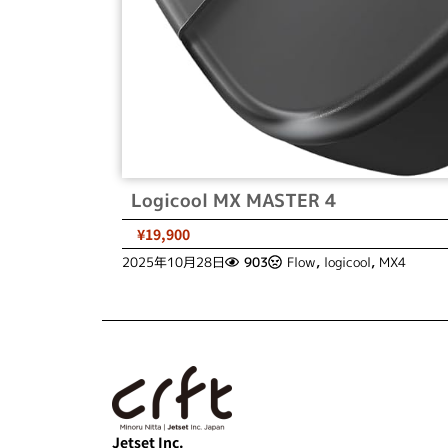
Logicool MX MASTER 4
¥19,900
2025年10月28日
903
Flow
,
logicool
,
MX4
Jetset Inc.