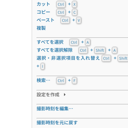
カット
+
Ctrl
X
コピー
+
Ctrl
C
ペースト
+
Ctrl
V
複製
すべてを選択
+
Ctrl
A
すべてを選択解除
+
+
Ctrl
Shift
A
選択・非選択項目を入れ替え
+
Ctrl
Shift
+
I
検索…
+
Ctrl
F
設定を作成
撮影時刻を編集…
撮影時刻を元に戻す