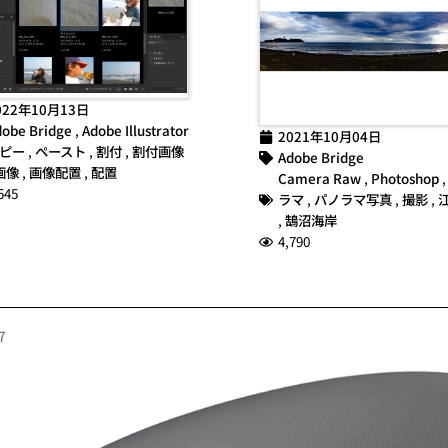
022年10月13日
obe Bridge
,
Adobe Illustrator
2021年10月04日
ピー
,
ペースト
,
割付
,
割付画像
Adobe Bridge
画像
,
画像配置
,
配置
Camera Raw
,
Photoshop
545
ラマ
,
パノラマ写真
,
撮影
,
,
鵠沼海岸
4,790
7