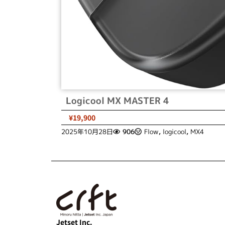
Logicool MX MASTER 4
¥19,900
2025年10月28日
906
Flow
,
logicool
,
MX4
Jetset Inc.