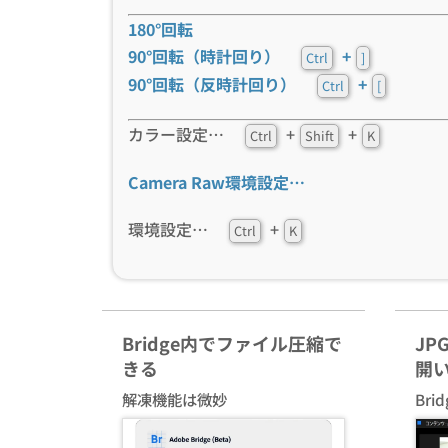
180°回転
90°回転（時計回り）
+
Ctrl
]
90°回転（反時計回り）
+
Ctrl
[
カラー設定…
+
+
Ctrl
Shift
K
Camera Raw環境設定…
環境設定…
+
Ctrl
K
Bridge内でファイル圧縮で
JP
きる
開
解凍機能は微妙
Br