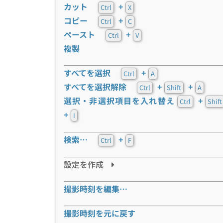
カット
+
Ctrl
X
コピー
+
Ctrl
C
ペースト
+
Ctrl
V
複製
すべてを選択
+
Ctrl
A
すべてを選択解除
+
+
Ctrl
Shift
A
選択・非選択項目を入れ替え
+
Ctrl
Shift
+
I
検索…
+
Ctrl
F
設定を作成
撮影時刻を編集…
撮影時刻を元に戻す