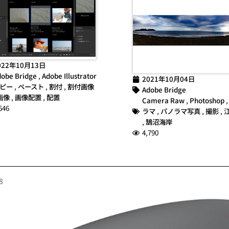
022年10月13日
obe Bridge
,
Adobe Illustrator
2021年10月04日
ピー
,
ペースト
,
割付
,
割付画像
Adobe Bridge
画像
,
画像配置
,
配置
Camera Raw
,
Photoshop
546
ラマ
,
パノラマ写真
,
撮影
,
,
鵠沼海岸
4,790
8