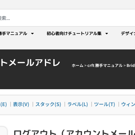
勝手マニュアル
初心者向けチュートリアル集
デザイ
トメールアドレ
ホーム
>
crft 勝手マニュアル
>
Br
(E)
｜
表示(V)
｜
スタック(S)
｜
ラベル(L)
｜
ツール(T)
｜
ウィン
ログアウト（アカウントメー