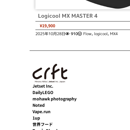
Logicool MX MASTER 4
¥19,900
2025年10月28日
910
Flow
,
logicool
,
MX4
Jetset Inc.
DailyLEGO
mohawk photography
Noted
Vape.run
1up
世界フード