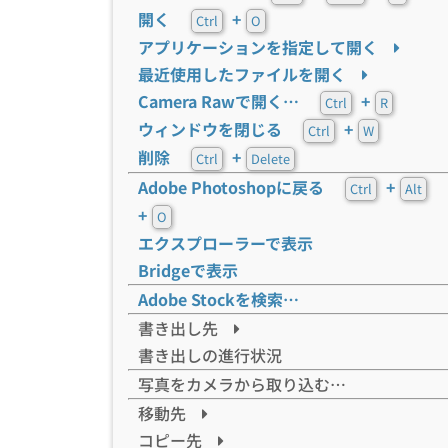
開く
+
Ctrl
O
アプリケーションを指定して開く
最近使用したファイルを開く
Camera Rawで開く…
+
Ctrl
R
ウィンドウを閉じる
+
Ctrl
W
削除
+
Ctrl
Delete
Adobe Photoshopに戻る
+
Ctrl
Alt
+
O
エクスプローラーで表示
Bridgeで表示
Adobe Stockを検索…
書き出し先
書き出しの進行状況
写真をカメラから取り込む…
移動先
コピー先