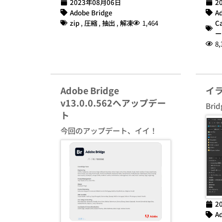
2023年08月06日
2
Adobe Bridge
Ad
zip
,
圧縮
,
抽出
,
解凍
1,464
C
ー
8,
Adobe Bridge
イ
v13.0.0.562へアップデー
Br
ト
今回のアップデート、イイ！
2
Ad