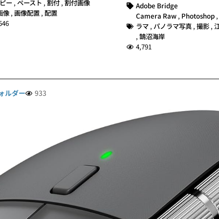
ピー
,
ペースト
,
割付
,
割付画像
Adobe Bridge
画像
,
画像配置
,
配置
Camera Raw
,
Photoshop
546
ラマ
,
パノラマ写真
,
撮影
,
,
鵠沼海岸
4,791
ォルダー
933