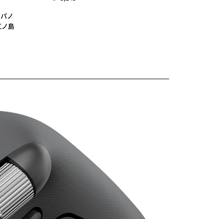
,
パノ
江ノ島