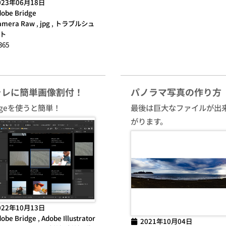
023年06月18日
obe Bridge
amera Raw
,
jpg
,
トラブルシュ
ト
365
ラレに簡単画像割付！
パノラマ写真の作り方
idgeを使うと簡単！
最後は巨大なファイルが出
がります。
022年10月13日
obe Bridge
,
Adobe Illustrator
2021年10月04日