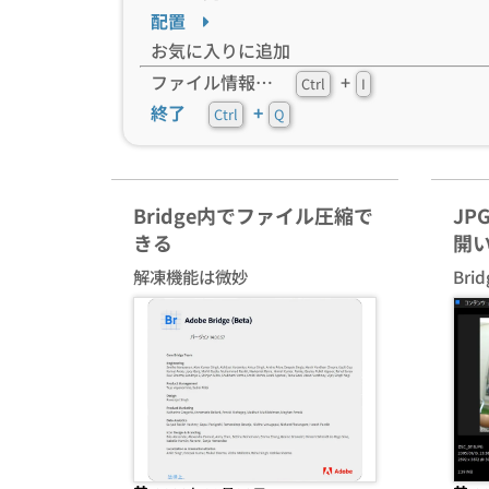
配置
お気に入りに追加
ファイル情報…
+
Ctrl
I
終了
+
Ctrl
Q
Bridge内でファイル圧縮で
JP
きる
開
解凍機能は微妙
Br