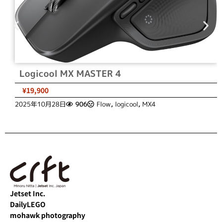
Logicool MX MASTER 4
¥19,900
2025年10月28日
906
Flow
,
logicool
,
MX4
Jetset Inc.
DailyLEGO
mohawk photography