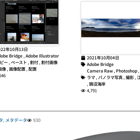
022年10月13日
obe Bridge
,
Adobe Illustrator
2021年10月04日
ピー
,
ペースト
,
割付
,
割付画像
Adobe Bridge
画像
,
画像配置
,
配置
Camera Raw
,
Photoshop
546
ラマ
,
パノラマ写真
,
撮影
,
,
鵠沼海岸
4,791
タ
,
メタデータ
930