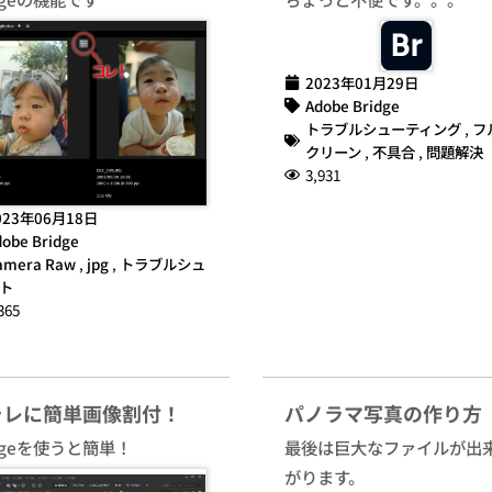
2023年01月29日
Adobe Bridge
トラブルシューティング
,
フ
クリーン
,
不具合
,
問題解決
3,931
023年06月18日
obe Bridge
amera Raw
,
jpg
,
トラブルシュ
ト
365
ラレに簡単画像割付！
パノラマ写真の作り方
idgeを使うと簡単！
最後は巨大なファイルが出
がります。