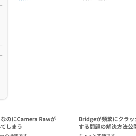
GなのにCamera Rawが
Bridgeが頻繁にクラ
いてしまう
する問題の解決方法公
idgeの機能です
ちょっと不便です。。。