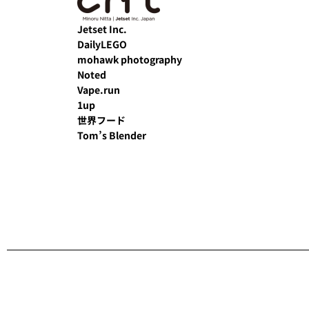
Jetset Inc.
DailyLEGO
mohawk photography
Noted
Vape.run
1up
世界フード
Tom’s Blender