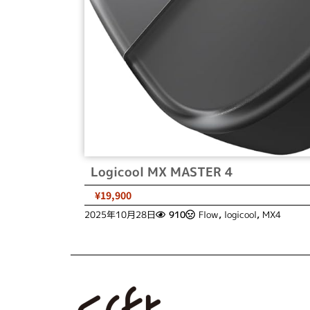
Logicool MX MASTER 4
¥19,900
2025年10月28日
910
Flow
,
logicool
,
MX4