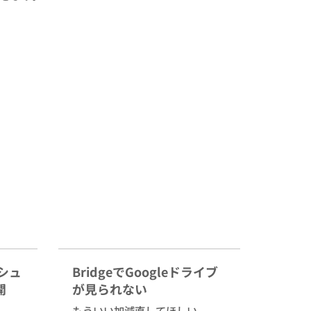
ッシュ
BridgeでGoogleドライブ
開
が見られない
もういい加減直してほしい