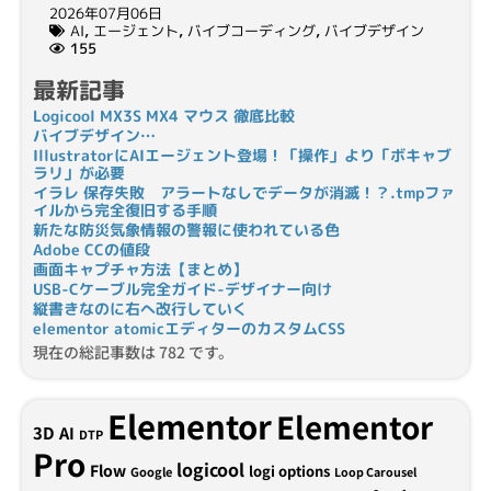
2026年07月06日
AI
,
エージェント
,
バイブコーディング
,
バイブデザイン
155
最新記事
Logicool MX3S MX4 マウス 徹底比較
バイブデザイン…
IllustratorにAIエージェント登場！「操作」より「ボキャブ
ラリ」が必要
イラレ 保存失敗 アラートなしでデータが消滅！？.tmpファ
イルから完全復旧する手順
新たな防災気象情報の警報に使われている色
Adobe CCの値段
画面キャプチャ方法【まとめ】
USB-Cケーブル完全ガイド-デザイナー向け
縦書きなのに右へ改行していく
elementor atomicエディターのカスタムCSS
現在の総記事数は 782 です。
Elementor
Elementor
3D
AI
DTP
Pro
logicool
Flow
logi options
Google
Loop Carousel