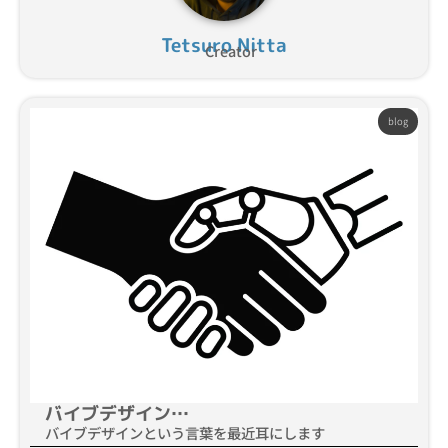
Tetsuro Nitta
Creator
blog
バイブデザイン…
バイブデザインという言葉を最近耳にします