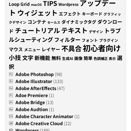
アップデー
TIPS
Loop Grid
Wordpress
macOS
ト
ウィジェット
エフェクト
キーボード
グラフィッ
コンテナ
ダウンロー
ダイナミックタグ
クデザイン
セールス
テキスト
チュートリアル
トラブ
ド
デザイン
ルシューティング
フィルター
フォント
プラグイン
初心者向け
不具合
マウス
レイヤー
メニュー
小技
文字
新機能
選
無料
簡単
画像
生成AI
色調補正
表示
択
Adobe Photoshop
(98)
Adobe Illustrator
(133)
Adobe AfterEffects
(47)
Adoe Premiere
(1)
Adobe Bridge
(13)
Adobe Audtion
(1)
Adobe Character Animator
(1)
Adobe Creative Cloud
(22)
Wordpress
(189)